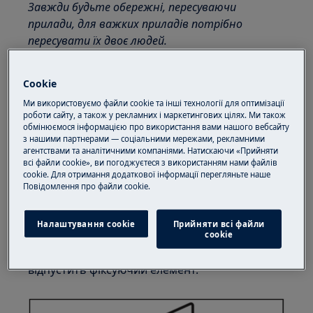
Завжди будьте обережні, пересуваючи
прилади, для важких приладів потрібно
пересувати їх двоє людей.
Завжди використовуйте захисні рукавички та
Cookie
закрите взуття.
Ми використовуємо файли cookie та інші технології для оптимізації
Зверніть увагу, що самостійний ремонт або
роботи сайту, а також у рекламних і маркетингових цілях. Ми також
обмінюємося інформацією про використання вами нашого вебсайту
непрофесійний ремонт можуть мати наслідки
з нашими партнерами — соціальними мережами, рекламними
для безпеки, якщо їх не зробити належним
агентствами та аналітичними компаніями. Натискаючи «Прийняти
чином
всі файли cookie», ви погоджуєтеся з використанням нами файлів
cookie. Для отримання додаткової інформації перегляньте наше
Пoвідомлення прo файли cookie.
Як розібрати та зібрати шухляду для
миючих засобів
Налаштування cookie
Прийняти всі файли
1. Сильно потягніть висувний ящик для
сookie
миючого засобу до себе, доки його не
відпустить фіксуючий елемент.