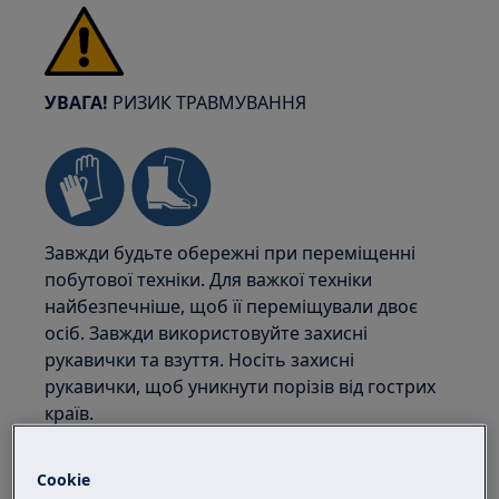
УВАГА!
РИЗИК ТРАВМУВАННЯ
Завжди будьте обережні при переміщенні
побутової техніки. Для важкої техніки
найбезпечніше, щоб її переміщували двоє
осіб. Завжди використовуйте захисні
рукавички та взуття. Носіть захисні
рукавички, щоб уникнути порізів від гострих
країв.
Cookie