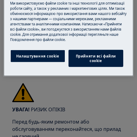
Ми використовуємо файли cookie та інші технології для оптимізації
роботи сайту, а також у рекламних і маркетингових цілях. Ми також
обмінюємося інформацією про використання вами нашого вебсайту
УВАГА!
РИЗИК ТРАВМУВАННЯ ОКА
з нашими партнерами — соціальними мережами, рекламними
агентствами та аналітичними компаніями. Натискаючи «Прийняти
всі файли cookie», ви погоджуєтеся з використанням нами файлів
cookie. Для отримання додаткової інформації перегляньте наше
Пoвідомлення прo файли cookie.
Носіть захисні окуляри, якщо ви виконуєте
Налаштування cookie
Прийняти всі файли
сookie
роботи з обслуговування або ремонту, що
включають роботу з пружинами.
УВАГА!
РИЗИК ОПІКІВ
Перед будь-яким ремонтом або
обслуговуванням переконайтеся, що прилад
не гарячий.