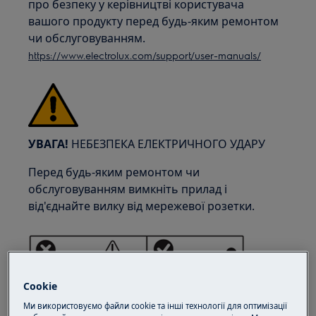
про безпеку у керівництві користувача
вашого продукту перед будь-яким ремонтом
чи обслуговуванням.
https://www.electrolux.com/support/user-manuals/
УВАГА!
НЕБЕЗПЕКА ЕЛЕКТРИЧНОГО УДАРУ
Перед будь-яким ремонтом чи
обслуговуванням вимкніть прилад і
від'єднайте вилку від мережевої розетки.
Cookie
Ми використовуємо файли cookie та інші технології для оптимізації