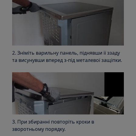
2. Зніміть варильну панель, піднявши її ззаду
та висунувши вперед з-під металевої защіпки.
3. При збиранні повторіть кроки в
зворотньому порядку.