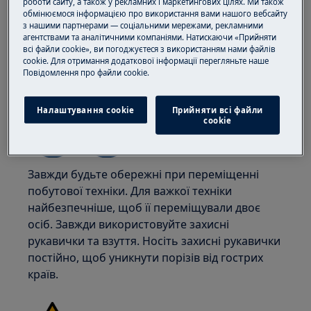
роботи сайту, а також у рекламних і маркетингових цілях. Ми також
обмінюємося інформацією про використання вами нашого вебсайту
з нашими партнерами — соціальними мережами, рекламними
агентствами та аналітичними компаніями. Натискаючи «Прийняти
всі файли cookie», ви погоджуєтеся з використанням нами файлів
cookie. Для отримання додаткової інформації перегляньте наше
Пoвідомлення прo файли cookie.
УВАГА!
РИЗИК ТРАВМУВАННЯ
Налаштування cookie
Прийняти всі файли
сookie
Завжди будьте обережні при переміщенні
побутової техніки. Для важкої техніки
найбезпечніше, щоб її переміщували двоє
осіб. Завжди використовуйте захисні
рукавички та взуття. Носіть захисні рукавички
постійно, щоб уникнути порізів від гострих
країв.