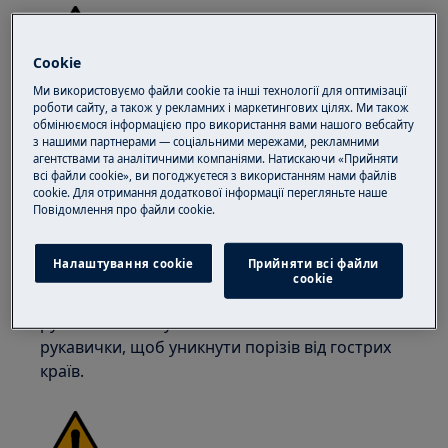
Cookie
УВАГА!
РИЗИК ТРАВМУВАННЯ
Ми використовуємо файли cookie та інші технології для оптимізації
роботи сайту, а також у рекламних і маркетингових цілях. Ми також
обмінюємося інформацією про використання вами нашого вебсайту
з нашими партнерами — соціальними мережами, рекламними
агентствами та аналітичними компаніями. Натискаючи «Прийняти
всі файли cookie», ви погоджуєтеся з використанням нами файлів
cookie. Для отримання додаткової інформації перегляньте наше
Пoвідомлення прo файли cookie.
Завжди будьте обережні при переміщенні
побутової техніки. Для важкої техніки
Налаштування cookie
Прийняти всі файли
найбезпечніше, щоб її переміщали двоє
сookie
осіб. Завжди використовуйте захисні
рукавички та взуття. Носіть захисні
рукавички, щоб уникнути порізів від гострих
країв.