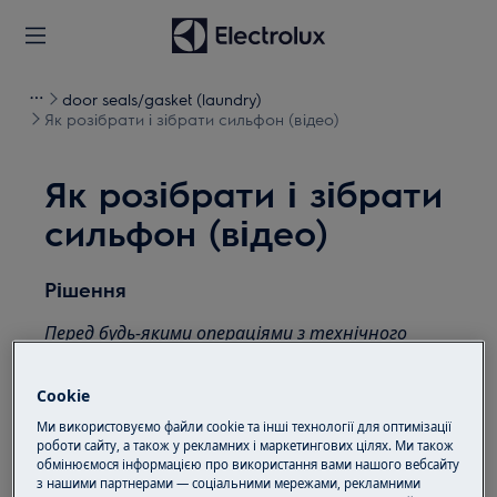
door seals/gasket (laundry)
Як розібрати і зібрати сильфон (відео)
Як розібрати і зібрати
сильфон (відео)
Рішення
Перед будь-якими операціями з технічного
обслуговування вимкніть прилад і від'єднайте
штепсельну вилку від
розетки.
Cookie
Завжди будьте обережні, пересуваючи
Ми використовуємо файли cookie та інші технології для оптимізації
роботи сайту, а також у рекламних і маркетингових цілях. Ми також
прилади, для важких приладів потрібно
обмінюємося інформацією про використання вами нашого вебсайту
пересувати їх двоє людей.
з нашими партнерами — соціальними мережами, рекламними