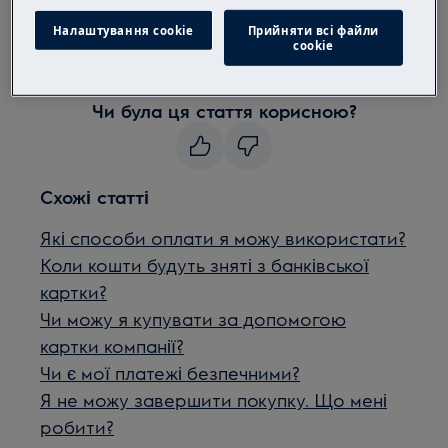
Зверніться, будь ласка, за телефоном 0800 21
Налаштування cookie
Прийняти всі файли
28 20 або за електронною поштою
сookie
webshop.ua@electrolux.com
Чи була ця стаття корисною?
Схожі статті
Які способи оплати я можу використати?
Коли кошти будуть зняті з банківської
картки?
Чи можу я купувати за допомогою
картки компанії?
Чи є мої платежі безпечними?
Я не можу завершити покупку. Що мені
робити?