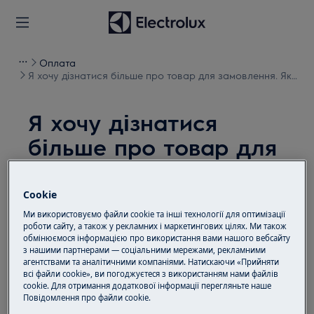
Оплата
Я хочу дізнатися більше про товар для замовлення. Як
я можу це зробити?
Я хочу дізнатися
більше про товар для
замовлення. Як я можу
це зробити?
Cookie
Ми використовуємо файли cookie та інші технології для оптимізації
Проблема
роботи сайту, а також у рекламних і маркетингових цілях. Ми також
обмінюємося інформацією про використання вами нашого вебсайту
Я хочу дізнатися більше про товар для
з нашими партнерами — соціальними мережами, рекламними
агентствами та аналітичними компаніями. Натискаючи «Прийняти
замовлення. Як я можу це зробити?
всі файли cookie», ви погоджуєтеся з використанням нами файлів
cookie. Для отримання додаткової інформації перегляньте наше
Пoвідомлення прo файли cookie.
Рішення