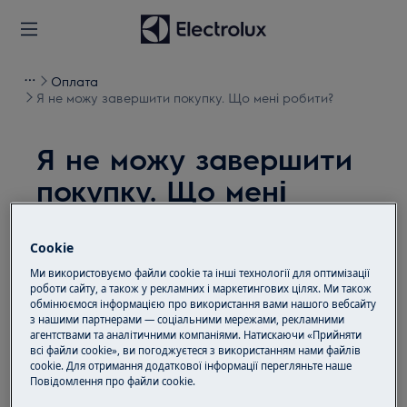
Оплата
Я не можу завершити покупку. Що мені робити?
Я не можу завершити
покупку. Що мені
робити?
Cookie
Проблема
Ми використовуємо файли cookie та інші технології для оптимізації
Я не можу завершити покупку. Що мені
роботи сайту, а також у рекламних і маркетингових цілях. Ми також
обмінюємося інформацією про використання вами нашого вебсайту
робити?
з нашими партнерами — соціальними мережами, рекламними
агентствами та аналітичними компаніями. Натискаючи «Прийняти
всі файли cookie», ви погоджуєтеся з використанням нами файлів
Рішення
cookie. Для отримання додаткової інформації перегляньте наше
Пoвідомлення прo файли cookie.
Зверніться, будь ласка, за телефоном 0800 21