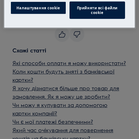
28 20 або за електронною поштою
Налаштування cookie
Прийняти всі файли
webshop.ua@electrolux.com
сookie
Чи була ця стаття корисною?
Схожі статті
Які способи оплати я можу використати?
Коли кошти будуть зняті з банківської
картки?
Я хочу дізнатися більше про товар для
замовлення. Як я можу це зробити?
Чи можу я купувати за допомогою
картки компанії?
Чи є мої платежі безпечними?
Який час очікування для повернення
коштів на банківську картку?