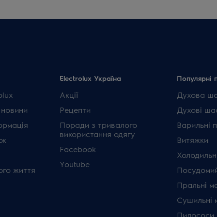
Electrolux Україна
Популярні 
olux
Акції
Духова ш
 новини
Рецепти
Духові ша
ормація
Поради з тривалого
Варильні 
використання одягу
ок
Витяжки
Facebook
Холодильн
Youtube
ого життя
Посудомий
Пральні м
Сушильні 
Пилососи