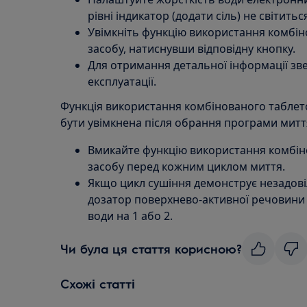
рівні індикатор (додати сіль) не світить
Увімкніть функцію використання комбі
засобу, натиснувши відповідну кнопку.
Для отримання детальної інформації звер
експлуатації.
Функція використання комбінованого табле
бути увімкнена після обрання програми миття 
Вмикайте функцію використання комбі
засобу перед кожним циклом миття.
Якщо цикл сушіння демонструє незадовіл
дозатор поверхнево-активної речовини і
води на 1 або 2.
Чи була ця стаття корисною?
Схожі статті