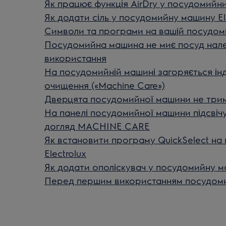
Як працює функція AirDry у посудомийни
Як додати сіль у посудомийну машину El
Символи та програми на вашій посудоми
Посудомийна машина не миє посуд нале
використання
На посудомийній машині загоряється ін
очищення («Machine Care»)
Дверцята посудомийної машини не три
На панелі посудомийної машини підсвічує
догляд MACHINE CARE
Як встановити програму QuickSelect на
Electrolux
Як додати ополіскувач у посудомийну ма
Перед першим використанням посудомий