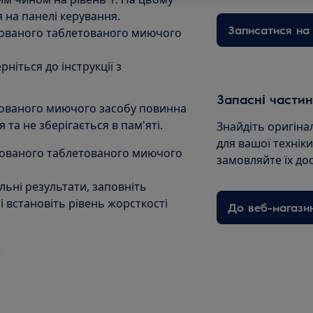
ся на панелі керування.
Записатися на 
нованого таблетованого миючого
ніться до інструкції з
Запасні частин
тованого миючого засобу повинна
та не зберігається в пам'яті.
Знайдіть оригіна
для вашої технік
нованого таблетованого миючого
замовляйте їх до
ьні результати, заповніть
 встановіть рівень жорсткості
До веб-магази