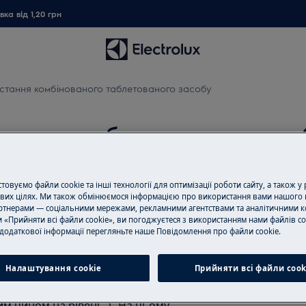
ка від 1,20 грн
стання комбінованого таблетованого засобу
ваного таблетованого засо
овуємо файли cookie та інші технології для оптимізації роботи сайту, а також у
Замовити ремо
вих цілях. Ми також обмінюємося інформацією про використання вами нашого 
тнерами — соціальними мережами, рекламними агентствами та аналітичними к
ля посудомийних машин, можливо,
 «Прийняти всі файли cookie», ви погоджуєтеся з використанням нами файлів co
Пропонуємо ремо
солі, в залежності від жорсткості
додаткової інформації перегляньте наше Пoвідомлення прo файли cookie.
нашими спеціаліс
ки рекомендується
обладнання і ус
 речовину для кращих результатів
Налаштування cookie
Прийняти всі файли сook
всі необхідні зап
ціною.
м чином на рівень 1. На цьому