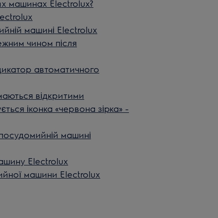
х машинах Electrolux?
ectrolux
йній машині Electrolux
жним чином після
дикатор автоматичного
маються відкритими
ться іконка «червона зірка» -
 посудомийній машині
шину Electrolux
ної машини Electrolux