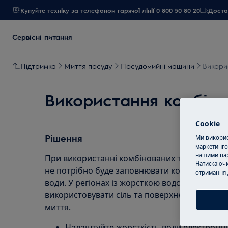
Купуйте техніку за телефоном гарячої лінії 0 800 50 80 20
Достав
Сервісні питання
Підтримка
Миття посуду
Посудомийні машини
Викори
Використання комбіно
Cookie
Рішення
Ми використ
маркетинго
нашими пар
При використанні комбінованих таблеток д
Натискаючи
не потрібно буде заповнювати контейнер для 
отримання 
води. У регіонах із жорсткою водою все ж та
використовувати сіль та поверхнево-активну
миття.
Налаштуйте жорсткість води електронни