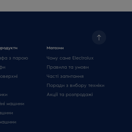
продукти
Магазин
афа з парою
Чому саме Electrolux
фи
Правила та умови
поверхні
Часті запитання
Поради з вибору техніки
ики
Акції та розпродажі
ні машини
ашини
машини