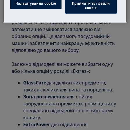
Налаштування cookie
Прийняти всі файли
2. Виберіть додаткові опції (необов’язково)
сookie
Натисніть додаткові опції, які хочете додати, у
розділі «Extras». Тривалість програми може
автоматично змінюватися залежно від
обраних опцій. Це дає змогу посудомийній
машині забезпечити найкращу ефективність
відповідно до вашого вибору.
Залежно від моделі ви можете вибрати одну
або кілька опцій у розділі «Extras»:
GlassCare
для делікатних предметів,
таких як келихи для вина та порцеляна.
Зона розпилення
для стійких
забруднень на предметах, розміщених у
спеціально відведеній зоні в нижньому
кошику.
ExtraPower
для підвищення