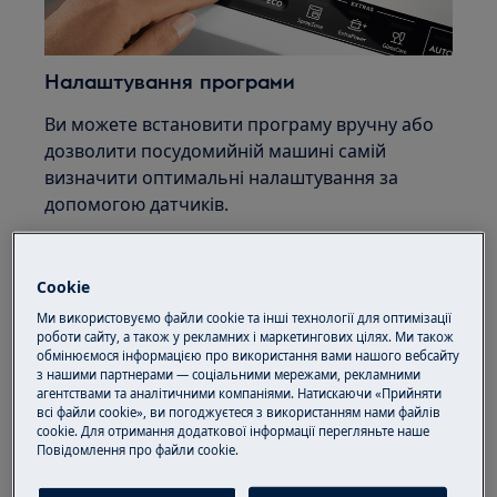
Налаштування програми
Ви можете встановити програму вручну або
дозволити посудомийній машині самій
визначити оптимальні налаштування за
допомогою датчиків.
Встановити програму вручну
Cookie
1. Встановіть тривалість циклу
Проведіть пальцем по повзунку MyTime, щоб
Ми використовуємо файли cookie та інші технології для оптимізації
роботи сайту, а також у рекламних і маркетингових цілях. Ми також
задати тривалість циклу. На дисплеї буде
обмінюємося інформацією про використання вами нашого вебсайту
показано тривалість програми та надано
з нашими партнерами — соціальними мережами, рекламними
інформацію щодо споживання енергії й води,
агентствами та аналітичними компаніями. Натискаючи «Прийняти
всі файли cookie», ви погоджуєтеся з використанням нами файлів
позначену зеленими ECO-смужками з лівого
cookie. Для отримання додаткової інформації перегляньте наше
боку. Чим більше зелених смужок, тим менше
Пoвідомлення прo файли cookie.
енергії та води ви використовуєте.