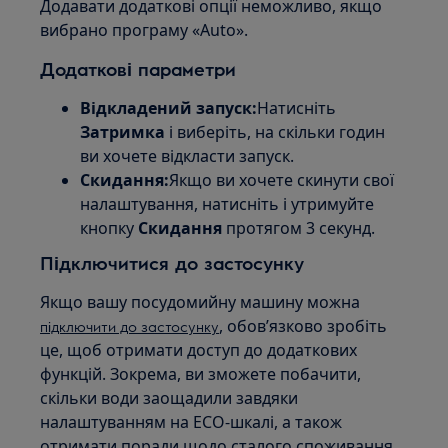
Додавати додаткові опції неможливо, якщо
вибрано програму «Auto».
Додаткові параметри
Відкладений запуск:
Натисніть
Затримка
і виберіть, на скільки годин
ви хочете відкласти запуск.
Скидання:
Якщо ви хочете скинути свої
налаштування, натисніть і утримуйте
кнопку
Скидання
протягом 3 секунд.
Підключитися до застосунку
Якщо вашу посудомийну машину можна
, обов’язково зробіть
підключити до застосунку
це, щоб отримати доступ до додаткових
функцій. Зокрема, ви зможете побачити,
скільки води заощадили завдяки
налаштуванням на ECO‑шкалі, а також
отримати поради щодо сталого споживання.