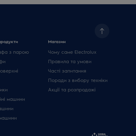
продукти
Магазин
афа з парою
Чому саме Electrolux
фи
Правила та умови
поверхні
Часті запитання
Поради з вибору техніки
ики
Акції та розпродажі
ні машини
ашини
машини