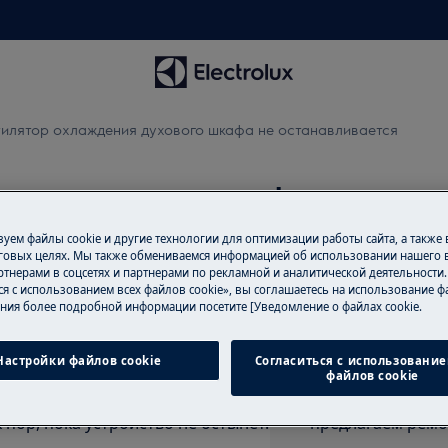
тилятор охлаждения духового шкафа не останавливается
ия духового шкафа не оста
уем файлы cookie и другие технологии для оптимизации работы сайта, а также
говых целях. Мы также обмениваемся информацией об использовании нашего в
тнерами в соцсетях и партнерами по рекламной и аналитической деятельности
Записаться на
ся с использованием всех файлов cookie», вы соглашаетесь на использование фа
ния более подробной информации посетите [Уведомление о файлах cookie.
Вам нужен ремон
 не останавливается. Когда
удовольствием в
Настройки файлов cookie
Согласиться с использование
ждения автоматически включается
сертифицированы
файлов cookie
ва. При выключении прибора
оригинальные за
пор, пока устройство не остынет.
предлагаем ремо