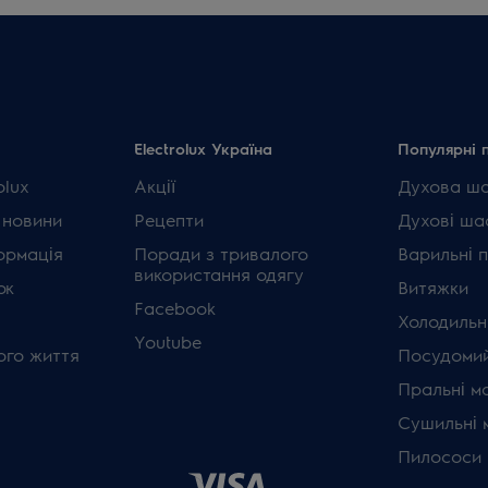
Electrolux Україна
Популярні 
olux
Акції
Духова ш
 новини
Рецепти
Духові ша
ормація
Поради з тривалого
Варильні 
використання одягу
ок
Витяжки
Facebook
Холодильн
Youtube
ого життя
Посудомий
Пральні м
Сушильні 
Пилососи