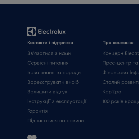
Контакти і підтримка
Про компанію
Зв'язатися з нами
Концерн Electr
Сервісні питання
Прес-центр та
База знань та поради
Фінансова інф
Зареєструвати виріб
Сталий розвит
Залишити відгук
Кар'єра
Інструкції з експлуатації
100 років кращ
Гарантія
Підписатися на новини