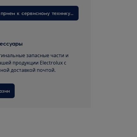
Запишитесь на прием к сервисному технику здесь
сессуары
гинальные запасные части и
ашей продукции Electrolux с
пной доставкой почтой.
азин