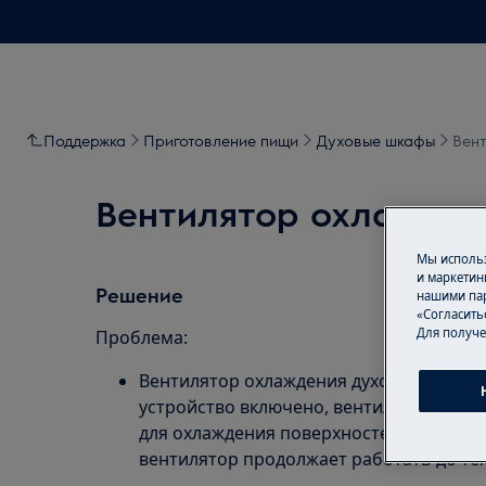
Поддержка
Приготовление пищи
Духовые шкафы
Вен
Вентилятор охлажден
Мы использ
и маркетин
Решение
нашими пар
«Согласить
Для получе
Проблема:
Вентилятор охлаждения духового шкафа
устройство включено, вентилятор охла
для охлаждения поверхностей устройст
вентилятор продолжает работать до тех 