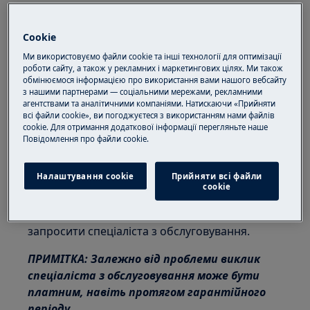
Застосовується до
Cookie
вбудованої індукційної варильної панелі
Ми використовуємо файли cookie та інші технології для оптимізації
роботи сайту, а також у рекламних і маркетингових цілях. Ми також
Рішення
обмінюємося інформацією про використання вами нашого вебсайту
з нашими партнерами — соціальними мережами, рекламними
агентствами та аналітичними компаніями. Натискаючи «Прийняти
1. Зверніться до кваліфікованого
всі файли cookie», ви погоджуєтеся з використанням нами файлів
електрика, який встановлював прилад.
cookie. Для отримання додаткової інформації перегляньте наше
Пoвідомлення прo файли cookie.
2. Зверніться до авторизованого
сервісного центру.
Налаштування cookie
Прийняти всі файли
сookie
Якщо наведені вище поради не допомагають
вирішити проблему, ми рекомендуємо
запросити спеціаліста з обслуговування.
ПРИМІТКА: Залежно від проблеми виклик
спеціаліста з обслуговування може бути
платним, навіть протягом гарантійного
періоду.