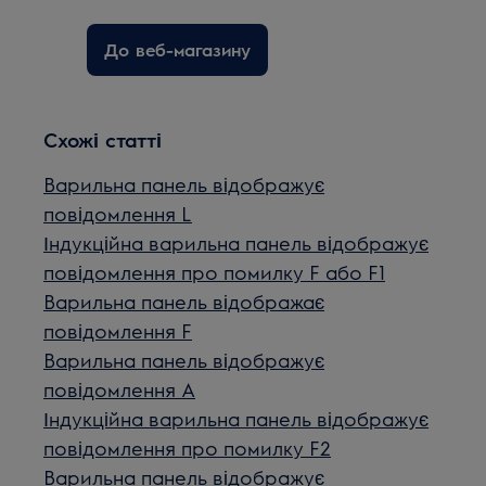
До веб-магазину
Схожі статті
Варильна панель відображує
повідомлення L
Індукційна варильна панель відображує
повідомлення про помилку F або F1
Варильна панель відображає
повідомлення F
Варильна панель відображує
повідомлення А
Індукційна варильна панель відображує
повідомлення про помилку F2
Варильна панель відображує