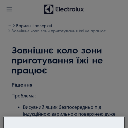
Варильні поверхні
Зовнішнє коло зони приготування їжі не працює
Зовнішнє коло зони
приготування їжі не
працює
Рішення
Проблема:
Висувний ящик безпосередньо під
індукційною варильною поверхнею дуже
нагрівається
Що можна зберігати у ящику під