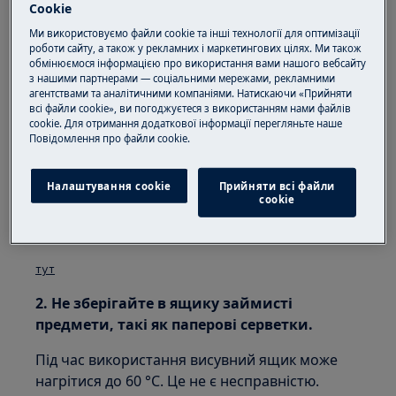
Cookie
індукційною варильною поверхнею?
Ми використовуємо файли cookie та інші технології для оптимізації
роботи сайту, а також у рекламних і маркетингових цілях. Ми також
Застосовується для:
обмінюємося інформацією про використання вами нашого вебсайту
з нашими партнерами — соціальними мережами, рекламними
вбудованої індукційної варильної панелі
агентствами та аналітичними компаніями. Натискаючи «Прийняти
всі файли cookie», ви погоджуєтеся з використанням нами файлів
Рішення:
cookie. Для отримання додаткової інформації перегляньте наше
Пoвідомлення прo файли cookie.
1. Перевірте, чи індукційна варильна
поверхня встановлена відповідно до
Налаштування cookie
Прийняти всі файли
інструкцій з зі встановлення.
сookie
Інструкцію з експлуатації можна завантажити .
тут
2. Не зберігайте в ящику займисті
предмети, такі як паперові серветки.
Під час використання висувний ящик може
нагрітися до 60 °C. Це не є несправністю.