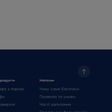
продукти
Магазин
афа з парою
Чому саме Electrolux
фи
Правила та умови
поверхні
Часті запитання
Поради з вибору техніки