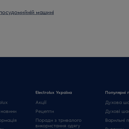
 посудомийній машині
Electrolux Україна
Популярні 
olux
Акції
Духова ш
 новини
Рецепти
Духові ша
ормація
Поради з тривалого
Варильні 
використання одягу
ок
Витяжки