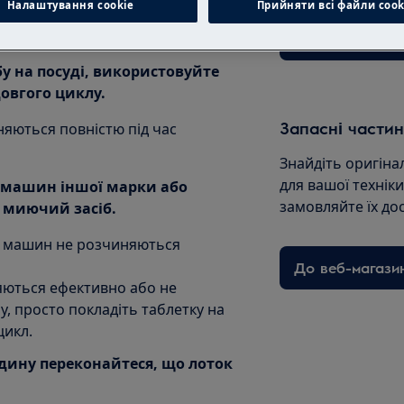
Налаштування cookie
Прийняти всі файли сook
Записатися на 
у на посуді, використовуйте
овгого циклу.
Запасні частин
яються повністю під час
Знайдіть оригіна
для вашої технік
 машин іншої марки або
замовляйте їх до
 миючий засіб.
х машин не розчиняються
До веб-магази
няються ефективно або не
, просто покладіть таблетку на
цикл.
дину переконайтеся, що лоток