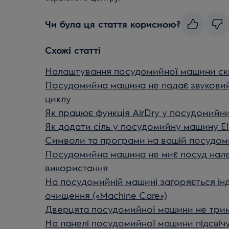
Чи була ця стаття корисною?
Схожі статті
Налаштування посудомийної машини ски
Посудомийна машина не подає звуковий 
циклу
Як працює функція AirDry у посудомийни
Як додати сіль у посудомийну машину El
Символи та програми на вашій посудоми
Посудомийна машина не миє посуд нале
використання
На посудомийній машині загоряється ін
очищення («Machine Care»)
Дверцята посудомийної машини не три
На панелі посудомийної машини підсвічує