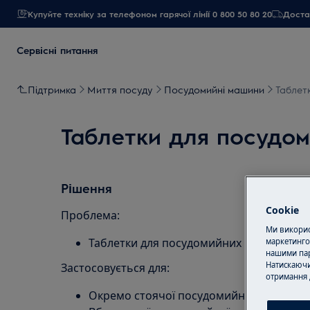
Купуйте техніку за телефоном гарячої лінії 0 800 50 80 20
Достав
Сервісні питання
Підтримка
Миття посуду
Посудомийні машини
Таблет
Таблетки для посудо
Рішення
Cookie
Проблема:
Ми використ
Таблетки для посудомийних машин не р
маркетинго
нашими пар
Натискаючи
Застосовується для:
отримання 
Окремо стоячої посудомийної машини