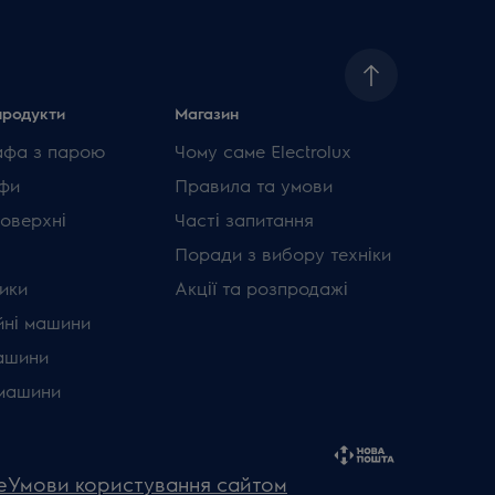
продукти
Магазин
афа з парою
Чому саме Electrolux
фи
Правила та умови
поверхні
Часті запитання
Поради з вибору техніки
ики
Акції та розпродажі
ні машини
ашини
машини
e
Умови користування сайтом