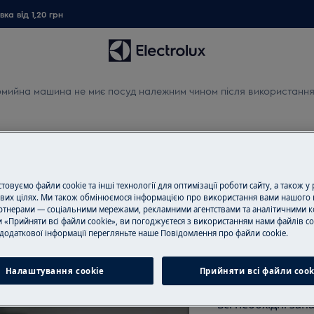
ка від 1,20 грн
мийна машина не миє посуд належним чином після використанн
не миє посуд належним чин
овуємо файли cookie та інші технології для оптимізації роботи сайту, а також у
вих цілях. Ми також обмінюємося інформацією про використання вами нашого 
тнерами — соціальними мережами, рекламними агентствами та аналітичними к
 «Прийняти всі файли cookie», ви погоджуєтеся з використанням нами файлів co
Замовити ремо
додаткової інформації перегляньте наше Пoвідомлення прo файли cookie.
Пропонуємо ремо
нашими спеціаліс
Налаштування cookie
Прийняти всі файли сook
обладнання і ус
всі необхідні зап