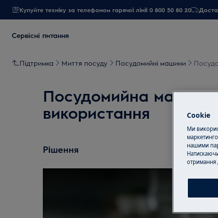
Купуйте техніку за телефоном гарячої лінії 0 800 50 80 20
Достав
Сервісні питання
Підтримка
Миття посуду
Посудомийні машини
Посудо
Посудомийна машина 
використання
Cookie
Ми використ
маркетинго
нашими пар
Рішення
Натискаючи
отримання 