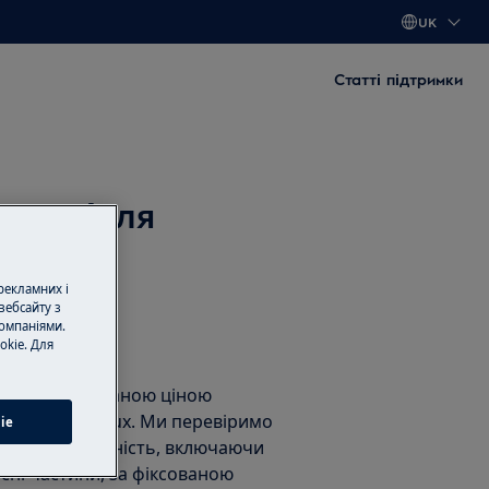
UK
Статті підтримки
я
ом після
 рекламних і
вебсайту з
омпаніями.
okie. Для
нт
нт за фіксованою ціною
тами Electrolux. Ми перевіримо
ie
унемо несправність, включаючи
асні частини, за фіксованою