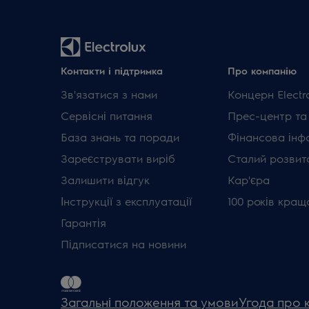
Контакти і підтримка
Про компанію
Зв'язатися з нами
Концерн Electr
Сервісні питання
Прес-центр та
База знань та поради
Фінансова інф
Зареєструвати виріб
Сталий розвит
Залишити відгук
Кар'єра
Інструкції з експлуатації
100 років кращ
Гарантія
Підписатися на новини
Загальні положення та умови
Угода про 