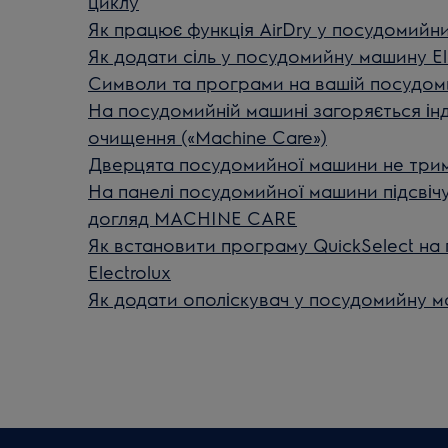
циклу
Як працює функція AirDry у посудомийни
Як додати сіль у посудомийну машину El
Символи та програми на вашій посудоми
На посудомийній машині загоряється ін
очищення («Machine Care»)
Дверцята посудомийної машини не три
На панелі посудомийної машини підсвічує
догляд MACHINE CARE
Як встановити програму QuickSelect на
Electrolux
Як додати ополіскувач у посудомийну ма