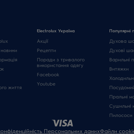
Electrolux Україна
Популярні 
olux
Акції
Духова ш
 новини
Рецепти
Духові ша
ормація
Поради з тривалого
Варильні 
використання одягу
ок
Витяжки
Facebook
Холодильн
Youtube
ого життя
Посудомий
Пральні м
Сушильні 
Пилососи
конфіденційність Персональних даних
Файли cooki