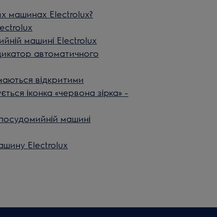
х машинах Electrolux?
ectrolux
йній машині Electrolux
дикатор автоматичного
маються відкритими
ться іконка «червона зірка» -
 посудомийній машині
шину Electrolux