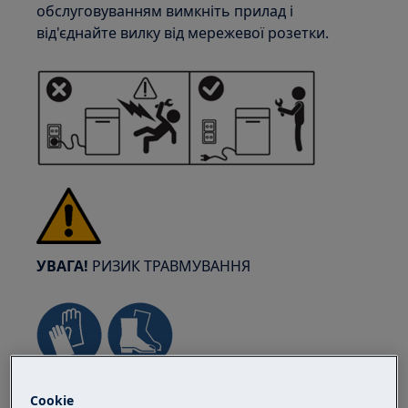
обслуговуванням вимкніть прилад і
від'єднайте вилку від мережевої розетки.
УВАГА!
РИЗИК ТРАВМУВАННЯ
Завжди будьте обережні при переміщенні
Cookie