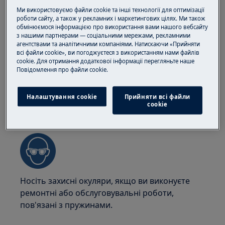
побутової техніки. Для важкої техніки
Ми використовуємо файли cookie та інші технології для оптимізації
найбезпечніше, щоб її переміщали двоє осіб.
роботи сайту, а також у рекламних і маркетингових цілях. Ми також
Завжди використовуйте захисні рукавички та
обмінюємося інформацією про використання вами нашого вебсайту
з нашими партнерами — соціальними мережами, рекламними
взуття. Носіть захисні рукавички завжди, щоб
агентствами та аналітичними компаніями. Натискаючи «Прийняти
уникнути порізів від гострих країв.
всі файли cookie», ви погоджуєтеся з використанням нами файлів
cookie. Для отримання додаткової інформації перегляньте наше
Пoвідомлення прo файли cookie.
Налаштування cookie
Прийняти всі файли
сookie
УВАГА!
РИЗИК ТРАВМУВАННЯ ОЧЕЙ
Носіть захисні окуляри, якщо ви виконуєте
ремонтні або обслуговувальні роботи,
пов'язані з пружинами.