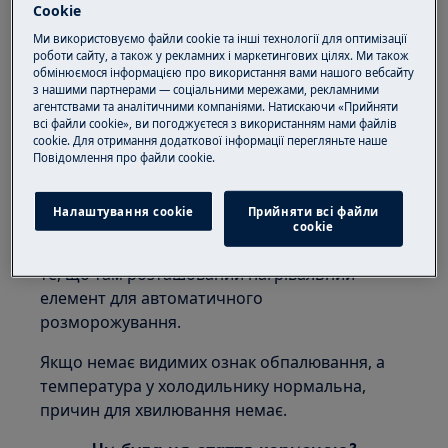
Cookie
Застосовується для:
Ми використовуємо файли cookie та інші технології для оптимізації
роботи сайту, а також у рекламних і маркетингових цілях. Ми також
Холодильників-морозильників
обмінюємося інформацією про використання вами нашого вебсайту
Холодильників
з нашими партнерами — соціальними мережами, рекламними
агентствами та аналітичними компаніями. Натискаючи «Прийняти
Рішення:
всі файли cookie», ви погоджуєтеся з використанням нами файлів
cookie. Для отримання додаткової інформації перегляньте наше
Пoвідомлення прo файли cookie.
1. Ваш прилад працює нормально
Нагрівання задньої або бокової стінок
Налаштування cookie
Прийняти всі файли
холодильника навколо дренажного каналу є
сookie
нормальним явищем. Це відбувається через
те, що там розташований нагрівальний
елемент для автоматичного
розморожування.
Якщо немає видимих ознак обпалювання, а
температура у холодильнику нормальна,
причин для хвилювання немає.