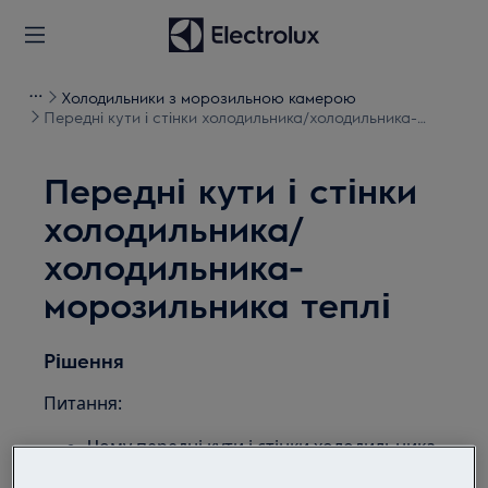
Холодильники з морозильною камерою
Передні кути і стінки холодильника/холодильника-
морозильника теплі
Передні кути і стінки
холодильника/
холодильника-
морозильника теплі
Рішення
Питання:
Чому передні кути і стінки холодильника
/ холодильника-морозильника теплі?