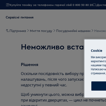
Купуйте техніку за телефоном гарячої лінії 0 800 50 80 20
Достав
Сервісні питання
Підтримка
Миття посуду
Посудомийні машини
Неможл
Неможливо встановит
Cookie
Ми використ
маркетинго
Рішення
нашими пар
Натискаючи
Оскільки послідовність вибору програми пере
отримання 
налаштувань, після чого запускається прила
недоступні у певний час.
Щоб уникнути цього, можна вибрати цикл пр
при відкритих дверцятах, — цикл не почнетьс
зачинені.