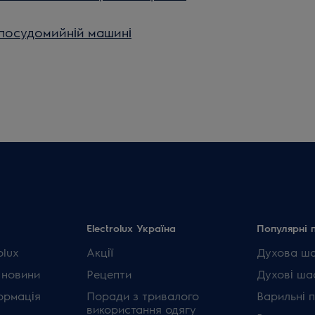
 посудомийній машині
Electrolux Україна
Популярні 
olux
Акції
Духова ш
 новини
Рецепти
Духові ша
ормація
Поради з тривалого
Варильні 
використання одягу