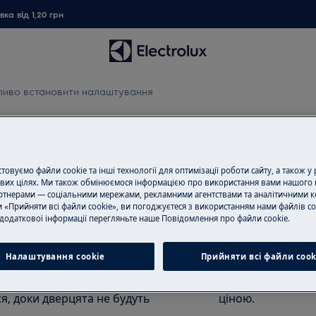
ка від 1,20 грн
иво встановити налаштування
и налаштування
овуємо файли cookie та інші технології для оптимізації роботи сайту, а також у
вих цілях. Ми також обмінюємося інформацією про використання вами нашого 
тнерами — соціальними мережами, рекламними агентствами та аналітичними к
Замовити ремо
 «Прийняти всі файли cookie», ви погоджуєтеся з використанням нами файлів co
дбачає вибір циклу, а потім
додаткової інформації перегляньте наше Пoвідомлення прo файли cookie.
Пропонуємо ремо
д, налаштування можуть бути
нашими спеціаліс
Налаштування cookie
Прийняти всі файли сook
обладнання і ус
ання та додаткові налаштування
всі необхідні зап
я, доки дверцята не будуть
ціною.