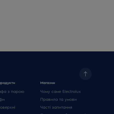
продукти
Магазин
афа з парою
Чому саме Electrolux
фи
Правила та умови
поверхні
Часті запитання