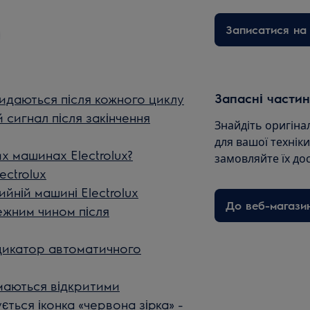
Записатися на 
Запасні частин
даються після кожного циклу
сигнал після закінчення
Знайдіть оригіна
для вашої технік
х машинах Electrolux?
замовляйте їх до
ectrolux
йній машині Electrolux
До веб-магази
жним чином після
дикатор автоматичного
маються відкритими
ться іконка «червона зірка» -