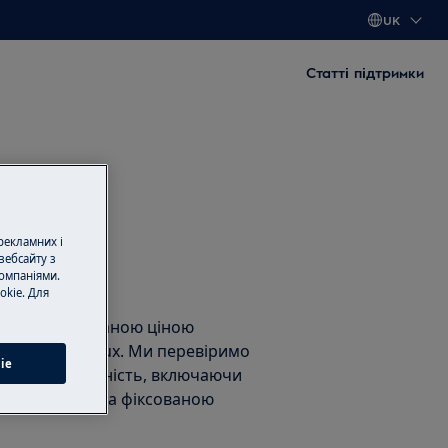
UK
Статті підтримки
 рекламних і
вебсайту з
омпаніями.
нт
okie. Для
нт за фіксованою ціною
тами Electrolux. Ми перевіримо
ie
унемо несправність, включаючи
асні частини, за фіксованою