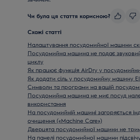
Чи була ця стаття корисною?
Схожі статті
Налаштування посудомийної машини ски
Посудомийна машина не подає звуковий 
циклу
Як працює функція AirDry у посудомийни
Як додати сіль у посудомийну машину El
Символи та програми на вашій посудоми
Посудомийна машина не миє посуд нале
використання
На посудомийній машині загоряється ін
очищення («Machine Care»)
Дверцята посудомийної машини не три
На панелі посудомийної машини підсвічує