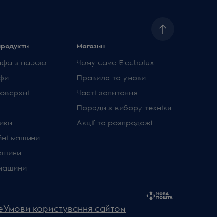
продукти
Магазин
афа з парою
Чому саме Electrolux
фи
Правила та умови
поверхні
Часті запитання
Поради з вибору техніки
ики
Акції та розпродажі
ні машини
ашини
машини
e
Умови користування сайтом