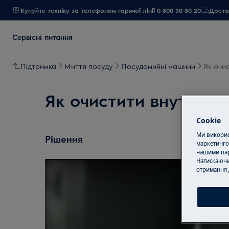
Купуйте техніку за телефоном гарячої лінії 0 800 50 80 20
Достав
Сервісні питання
Підтримка
Миття посуду
Посудомийні машини
Як очи
Як очистити внутрішн
Cookie
Ми використ
Рішення
маркетинго
нашими пар
Натискаючи
отримання 