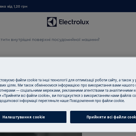
ка від 1,20 грн
стити внутрішні поверхні посудомийної машини?
і поверхні посудомийної ма
овуємо файли cookie та інші технології для оптимізації роботи сайту, а також у
вих цілях. Ми також обмінюємося інформацією про використання вами нашого 
Замовити ремо
тнерами — соціальними мережами, рекламними агентствами та аналітичними к
 «Прийняти всі файли cookie», ви погоджуєтеся з використанням нами файлів co
Пропонуємо ремо
додаткової інформації перегляньте наше Пoвідомлення прo файли cookie.
нашими спеціаліс
обладнання і ус
Налаштування cookie
Прийняти всі файли сook
всі необхідні зап
ціною.