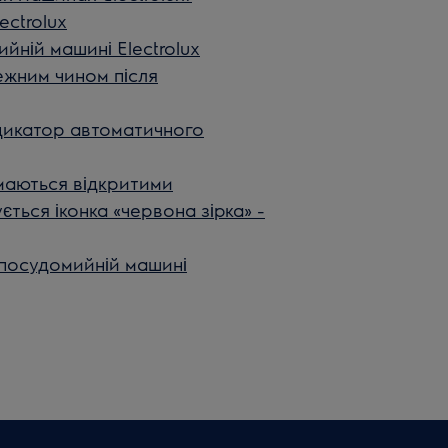
ectrolux
йній машині Electrolux
жним чином після
дикатор автоматичного
маються відкритими
ться іконка «червона зірка» -
 посудомийній машині