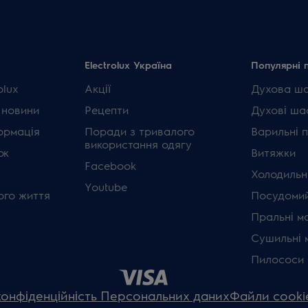
Electrolux Україна
Популярні 
olux
Акції
Духова ш
 новини
Рецепти
Духові ша
ормація
Поради з тривалого
Варильні 
використання одягу
ок
Витяжки
Facebook
Холодильн
Youtube
ого життя
Посудомий
Пральні м
Сушильні 
Пилососи
конфіденційність Персональних даних
Файли cooki