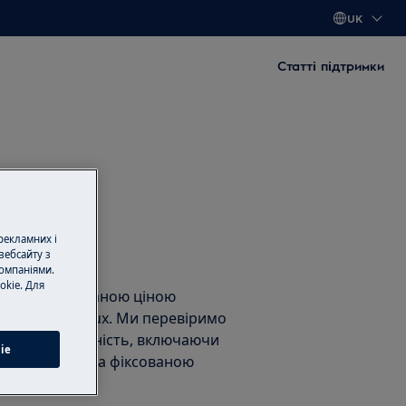
UK
Статті підтримки
шини?
 рекламних і
вебсайту з
нт
омпаніями.
okie. Для
нт за фіксованою ціною
тами Electrolux. Ми перевіримо
унемо несправність, включаючи
ie
асні частини, за фіксованою