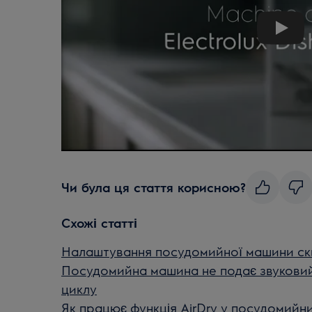
Play
Чи була ця стаття корисною?
Схожі статті
Налаштування посудомийної машини ски
Посудомийна машина не подає звуковий 
циклу
Як працює функція AirDry у посудомийни