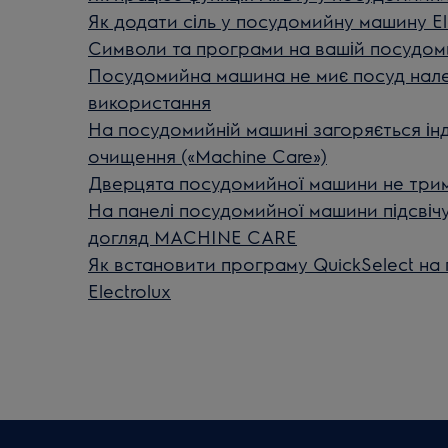
Як додати сіль у посудомийну машину El
Символи та програми на вашій посудоми
Посудомийна машина не миє посуд нале
використання
На посудомийній машині загоряється ін
очищення («Machine Care»)
Дверцята посудомийної машини не три
На панелі посудомийної машини підсвічує
догляд MACHINE CARE
Як встановити програму QuickSelect на
Electrolux