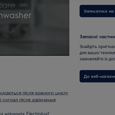
Записатися на 
Запасні частин
Знайдіть оригіна
для вашої технік
замовляйте їх до
До веб-магази
даються після кожного циклу
сигнал після закінчення
х машинах Electrolux?