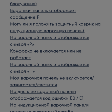
блокування)
Варочная панель отображает
сообщение F
Могу ли я положить защитный коврик на
индукционную варочную панель?
На варочной панели отображается
символ «P»
Конфорка не включается или не
работает
На варочной панели отображается
символ «H»
Моя варочная панель не включается/
зажигается/светится
На дисплее варочной панели
отображается код ошибки E0 / E1
На индукционной варочной панели
мигают индикаторы SenseBoil