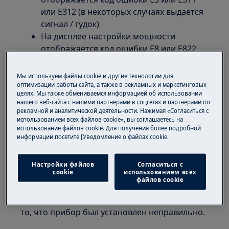
или E312 (в некоторых случаях выдается
сигнал / гудок)
На дисплее настройки мощности
отображается код ошибки E8 или E822
Перегорает / срабатывает
предохранитель варочной панели
Мы используем файлы cookie и другие технологии для
оптимизации работы сайта, а также в рекламных и маркетинговых
Применимо к:
целях. Мы также обмениваемся информацией об использовании
нашего веб-сайта с нашими партнерами в соцсетях и партнерами по
встраиваемой индукционной варочной
рекламной и аналитической деятельности. Нажимая «Согласиться с
использованием всех файлов cookie», вы соглашаетесь на
панели
использование файлов cookie. Для получения более подробной
отдельностоящей плите с индукционной
информации посетите [Уведомление о файлах cookie.
варочной панелью
Настройки файлов
Согласиться с
Решение:
cookie
использованием всех
файлов cookie
Наличие вышеуказанных проблем при
первичной установке обычно указывает на
то, что прибор был установлен неправильно.