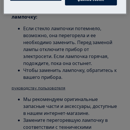
вытяжки не включается, возможно, это
означает перегоревшую/поврежденную
лампочку:
Если стекло лампочки потемнело,
возможно, она перегорела и ее
необходимо заменить. Перед заменой
лампы отключите прибор от
электросети. Если лампочка горячая,
подождите, пока она остынет.
Чтобы заменить лампочку, обратитесь к
вашего прибора.
руководству пользователя
Мы рекомендуем оригинальные
запасные части и аксессуары, доступные
в нашем интернет-магазине.
Замените перегоревшую лампочку в
соответствии с техническими