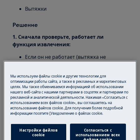
Вытяжки
Решение
1. Сначала проверьте, работает ли
функция извлечения:
Если он не работает (вытяжка не
реагирует, свет не загорается, не
работает вытяжка), возможно, возникла
Мы используем файлы cookie и другие технологии для
электрическая неисправность.
оптимизации работы сайта, а также в рекламных и маркетинговых
Проверьте, работают ли другие
целях. Мы также обмениваемся информацией об использовании
нашего веб-сайта с нашими партнерами в соцсетях и партнерами по
кухонные приборы, если нет, проверьте
рекламной и аналитической деятельности. Нажимая «Согласиться с
предохранители и обратитесь к
использованием всех файлов cookie», вы соглашаетесь на
использование файлов cookie. Для получения более подробной
квалифицированному электрику для
информации посетите [Уведомление о файлах cookie.
устранения возможной неисправности
проводки.
Настройки файлов
Согласиться с
2. Если вытяжка работает, но свет
cookie
использованием всех
файлов cookie