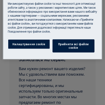
Ми використовуємо файли cookie та інші технології для оптимізації
роботи сайту, а також у рекламних і маркетингових цілях. Ми також
Play
обмінюємося інформацією про використання вами нашого вебсайту
з нашими партнерами — соціальними мережами, рекламними
агентствами та аналітичними компаніями. Натискаючи «Прийняти
всі файли cookie», ви погоджуєтеся з використанням нами файлів
cookie. Для отримання додаткової інформації перегляньте наше
Пoвідомлення прo файли cookie.
Была ли эта статья полезной?
Налаштування cookie
Прийняти всі файли
сookie
Записаться на сервис
Вам нужен ремонт вашего изделия?
Мы с удовольствием вам поможем.
Все наши техники
сертифицированы, и мы
используем только оригинальные
запчасти. Во многих местах мы
предлагаем ремонт по