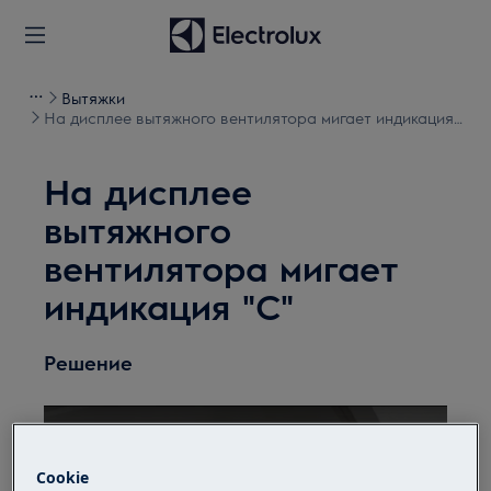
Вытяжки
На дисплее вытяжного вентилятора мигает индикация
"С"
На дисплее
вытяжного
вентилятора мигает
индикация "С"
Решение
Cookie