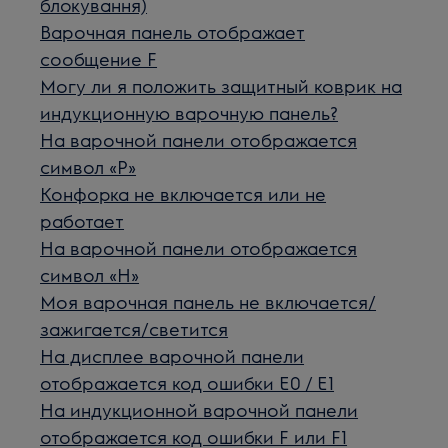
блокування)
Варочная панель отображает
сообщение F
Могу ли я положить защитный коврик на
индукционную варочную панель?
На варочной панели отображается
символ «P»
Конфорка не включается или не
работает
На варочной панели отображается
символ «H»
Моя варочная панель не включается/
зажигается/светится
На дисплее варочной панели
отображается код ошибки E0 / E1
На индукционной варочной панели
отображается код ошибки F или F1