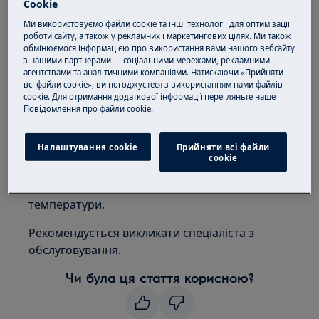
Cookie
Застосовується до:
Ми використовуємо файли cookie та інші технології для оптимізації
роботи сайту, а також у рекламних і маркетингових цілях. Ми також
обмінюємося інформацією про використання вами нашого вебсайту
Холодильник
з нашими партнерами — соціальними мережами, рекламними
Холодильник-морозильник
агентствами та аналітичними компаніями. Натискаючи «Прийняти
всі файли cookie», ви погоджуєтеся з використанням нами файлів
Вирішення:
cookie. Для отримання додаткової інформації перегляньте наше
Пoвідомлення прo файли cookie.
1. Зверніться до авторизованого
сервісного центру.
Налаштування cookie
Прийняти всі файли
сookie
Повідомлення про помилку «F3», «F4» або «F5»
на дисплеї означає несправність датчика
температури.
Рекомендується викликати спеціаліста з
обслуговування.
Чи була ця стаття корисною?