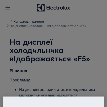
Холодильні камери
На дисплеї холодильника відображається «F5»
На дисплеї
холодильника
відображається «F5»
Рішення
Проблема:
На дисплеї холодильника/холодильника-
морозильника відображається
повідомлення про помилку «F3», «F4» або
«F5»