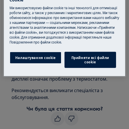
помилку «F1» або «F2»
Ми використовуємо файли cookie та інші технології для оптимізації
Застосовується до:
роботи сайту, а також у рекламних і маркетингових цілях. Ми також
обмінюємося інформацією про використання вами нашого вебсайту
з нашими партнерами — соціальними мережами, рекламними
Холодильник
агентствами та аналітичними компаніями. Натискаючи «Прийняти
Холодильник-морозильник
всі файли cookie», ви погоджуєтеся з використанням нами файлів
cookie. Для отримання додаткової інформації перегляньте наше
Вирішення:
Пoвідомлення прo файли cookie.
1. Зверніться до авторизованого
Налаштування cookie
Прийняти всі файли
сервісного центру
сookie
Повідомлення про помилку «F1» або «F2» на
дисплеї означає проблему з термостатом.
Рекомендується викликати спеціаліста з
обслуговування.
Чи була ця стаття корисною?