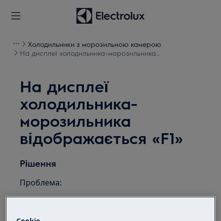
Холодильники з морозильною камерою
На дисплеї холодильника-морозильника
відображається «F1»
На дисплеї
холодильника-
морозильника
відображається «F1»
Рішення
Проблема:
На панелі холодильника-морозильника
відображається повідомлення про
Cookie