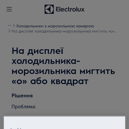
Холодильники з морозильною камерою
На дисплеї холодильника-морозильника мигтить «o»
або квадрат
На дисплеї
холодильника-
морозильника мигтить
«o» або квадрат
Рішення
Проблема:
На дисплеї світиться або мигтить «0» або
квадрат