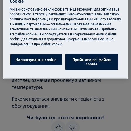
Cookie
Застосовується до:
Ми використовуємо файли cookie та інші технології для оптимізації
роботи сайту, а також у рекламних і маркетингових цілях. Ми також
Холодильник
обмінюємося інформацією про використання вами нашого вебсайту
з нашими партнерами — соціальними мережами, рекламними
Холодильник-морозильник
агентствами та аналітичними компаніями. Натискаючи «Прийняти
Морозильник
всі файли cookie», ви погоджуєтеся з використанням нами файлів
cookie. Для отримання додаткової інформації перегляньте наше
Вирішення:
Пoвідомлення прo файли cookie.
1. Зверніться до авторизованого
Налаштування cookie
Прийняти всі файли
сервісного центру
сookie
Індикатор «0» або квадрат, що мигтить на
дисплеї, означає проблему з датчиком
температури.
Рекомендується викликати спеціаліста з
обслуговування.
Чи була ця стаття корисною?