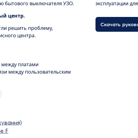
ю бытового выключателя УЗО.
эксплуатации дл
ый центр.
Скачать руков
гли решить проблему,
исного центра.
 между платами
язи между пользовательским
кування)
е F