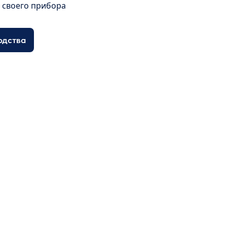
я своего прибора
одства