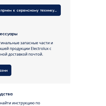
Запишитесь на прием к сервисному технику здесь
сессуары
гинальные запасные части и
ашей продукции Electrolux с
пной доставкой почтой.
азин
одства
 найти инструкцию по