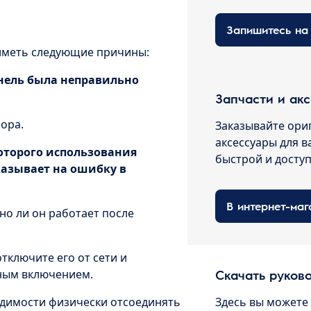
иметь следующие причины:
анель была неправильно
Запчасти и ак
ора.
Заказывайте ори
аксессуары для в
которого использования
быстрой и досту
казывает на ошибку в
В интернет-маг
но ли он работает после
тключите его от сети и
рным включением.
Скачать руков
одимости физически отсоединять
Здесь вы можете