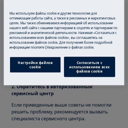
встраиваемой индукционной варочной
Мы используем файлы cookie и другие технологии для
панели
оптимизации работы сайта, а также в рекламных и маркетинговых
отдельностоящей плите с индукционной
целях. Мы также обмениваемся информацией об использовании
варочной панелью
нашего веб-сайта с нашими партнерами в соцсетях и партнерами по
рекламной и аналитической деятельности. Нажимая «Согласиться с
Решение:
использованием всех файлов cookie», вы соглашаетесь на
использование файлов cookie. Для получения более подробной
информации посетите [Уведомление о файлах cookie.
1. Отсоедините прибор от сети питания
минимум на 30 секунд.
Настройки файлов
Согласиться с
cookie
использованием всех
Вновь подсоедините прибор к сети и
файлов cookie
включите.
2. Обратитесь в авторизованный
сервисный центр
Если приведенные выше советы не помогли
решить проблему, рекомендуется вызвать
специалиста сервисного центра.