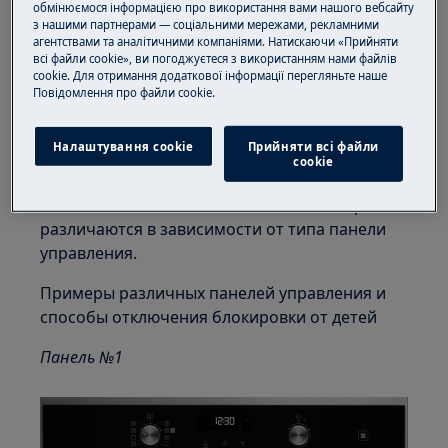
зависимости от модели
.
обмінюємося інформацією про використання вами нашого вебсайту
з нашими партнерами — соціальними мережами, рекламними
Процедура активации и деактивации
агентствами та аналітичними компаніями. Натискаючи «Прийняти
описана в главе «
Дополнительные
всі файли cookie», ви погоджуєтеся з використанням нами файлів
cookie. Для отримання додаткової інформації перегляньте наше
функции
».
Пoвідомлення прo файли cookie.
Руководство пользователя можно
скачать .
Налаштування cookie
Прийняти всі файли
сookie
ЗДЕСЬ
Способы включения/отключения блокировки
различаются в зависимости от типа панели
управления.
Примеры различных панелей управления и
способы отключения блокировки от детей
Панель №1