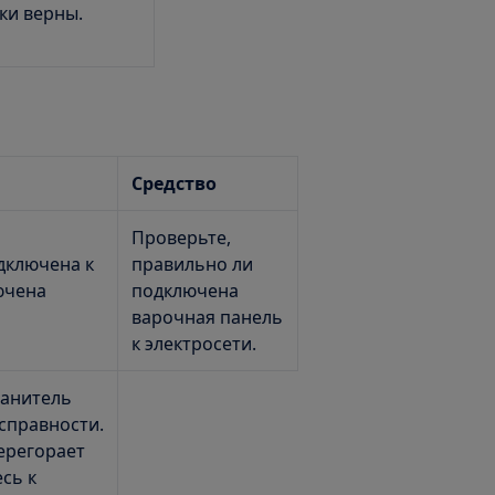
ки верны.
Средство
Проверьте,
дключена к
правильно ли
ючена
подключена
варочная панель
к электросети.
ранитель
справности.
ерегорает
есь к