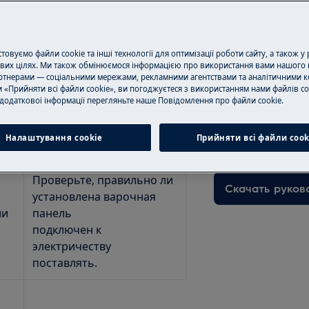
овуємо файли cookie та інші технології для оптимізації роботи сайту, а також у
вих цілях. Ми також обмінюємося інформацією про використання вами нашого 
тнерами — соціальними мережами, рекламними агентствами та аналітичними к
 «Прийняти всі файли cookie», ви погоджуєтеся з використанням нами файлів co
Скачать руков
 плита
додаткової інформації перегляньте наше Пoвідомлення прo файли cookie.
Здесь вы можете
Налаштування cookie
Прийняти всі файли сook
эксплуатации дл
на
Средство
Проверьте, правильно ли
Скачать руков
установлена варочная
ли
панель
подключен к
электричеству
поставлять.