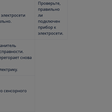
Проверьте,
правильно
 электросети
ли
ильно.
подключен
прибор к
электросети.
ранитель
справности.
ерегорает снова
ектрику.
го сенсорного