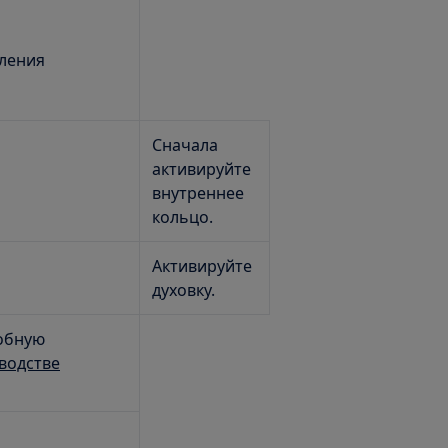
ления
Сначала
активируйте
внутреннее
кольцо.
Активируйте
духовку.
обную
водстве