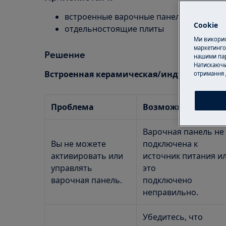
встроенные варочные панели
Cookie
отдельностоящие плиты
Ми використ
маркетинго
Решение
нашими пар
Натискаючи
Встроенная керамическая/индукционная
отримання 
Проблема
Возможная причи
Варочная панель не
Вы не можете
подключена к
активировать или
источник питания и
управлять
это
варочная панель.
подключено
неправильно.
Убедитесь, что