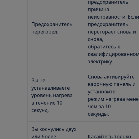
предохранитель
причина
неисправности. Если
Предохранитель
предохранитель
перегорел.
перегорает снова и
снова,
обратитесь к
квалифицированно
электрику.
Снова активируйте
Вы не
варочную панель и
устанавливаете
установите
уровень нагрева
режим нагрева мене
в течение 10
чем за 10
секунд.
секунды.
Вы коснулись двух
или более
Касайтесь только