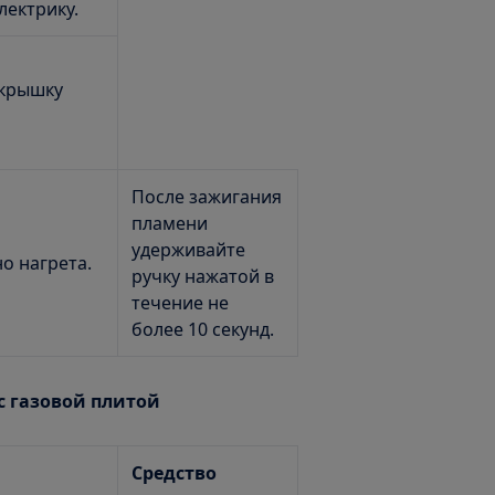
ектрику.
 крышку
После зажигания
пламени
удерживайте
о нагрета.
ручку нажатой в
течение не
более 10 секунд.
с газовой плитой
Средство