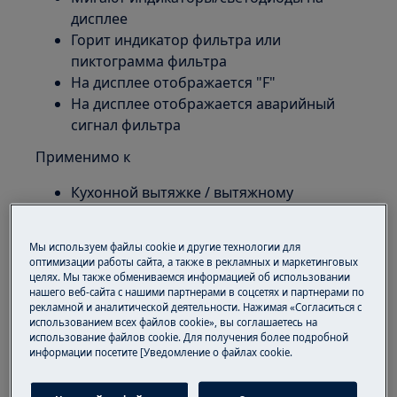
дисплее
Горит индикатор фильтра или
пиктограмма фильтра
На дисплее отображается "F"
На дисплее отображается аварийный
сигнал фильтра
Применимо к
Кухонной вытяжке / вытяжному
вентилятору
Решение
Мы используем файлы cookie и другие технологии для
оптимизации работы сайта, а также в рекламных и маркетинговых
целях. Мы также обмениваемся информацией об использовании
1. Выключите питание кухонной
нашего веб-сайта с нашими партнерами в соцсетях и партнерами по
вытяжки.
рекламной и аналитической деятельности. Нажимая «Согласиться с
использованием всех файлов cookie», вы соглашаетесь на
2. Извлеките фильтр(ы) из кухонной
использование файлов cookie. Для получения более подробной
информации посетите [Уведомление о файлах cookie.
вытяжки.
3. Почистите или замените фильтр(ы), как