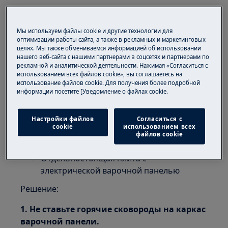
Проблема:
Мы используем файлы cookie и другие технологии для
Каркас из нержавеющей стали,
оптимизации работы сайта, а также в рекламных и маркетинговых
расположенный внутри керамической
целях. Мы также обмениваемся информацией об использовании
нашего веб-сайта с нашими партнерами в соцсетях и партнерами по
варочной панели, нагревается до очень
рекламной и аналитической деятельности. Нажимая «Согласиться с
высокой температуры
использованием всех файлов cookie», вы соглашаетесь на
Прикосновение к этому каркасу грозит
использование файлов cookie. Для получения более подробной
информации посетите [Уведомление о файлах cookie.
ожогом
К чему относится:
Настройки файлов
Согласиться с
cookie
использованием всех
Встраиваемая электрическая варочная
файлов cookie
панель
Отдельностоящая плита с
электрической варочной панелью
Решение:
1. Не ставьте горячие сковороды на каркас
варочной панели.