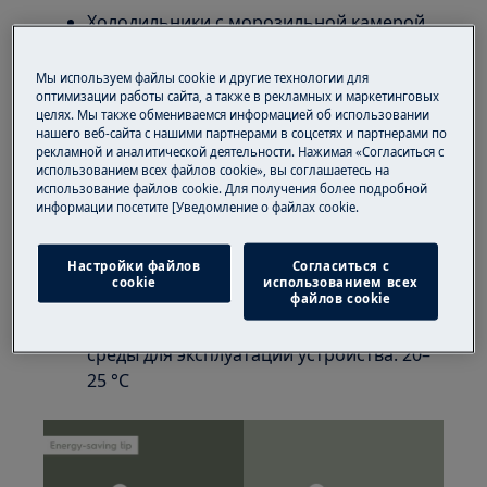
Холодильники с морозильной камерой
Морозильные камеры
Холодильники
Мы используем файлы cookie и другие технологии для
оптимизации работы сайта, а также в рекламных и маркетинговых
целях. Мы также обмениваемся информацией об использовании
Решение
нашего веб-сайта с нашими партнерами в соцсетях и партнерами по
рекламной и аналитической деятельности. Нажимая «Согласиться с
Температура холодильника должна быть
использованием всех файлов cookie», вы соглашаетесь на
использование файлов cookie. Для получения более подробной
ниже 4 °C, а температура морозильника
информации посетите [Уведомление о файлах cookie.
— ниже –19 °C (или –18 °C, в зависимости
от модели).
Настройки файлов
Согласиться с
В летний сезон температуру нужно
cookie
использованием всех
файлов cookie
слегка повысить
Оптимальная температура окружающей
среды для эксплуатации устройства: 20–
25 °C