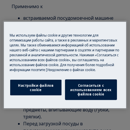
Применимо к
встраиваемой посудомоечной машине
отдельностоящей посудомоечной
машине
Мы используем файлы cookie и другие технологии для
оптимизации работы сайта, а также в рекламных и маркетинговых
Общие рекомендации по загрузке и разгрузке
целях. Мы также обмениваемся информацией об использовании
посудомоечной машины
нашего веб-сайта с нашими партнерами в соцсетях и партнерами по
рекламной и аналитической деятельности. Нажимая «Согласиться с
использованием всех файлов cookie», вы соглашаетесь на
Размещайте в прибор только посуду,
использование файлов cookie. Для получения более подробной
предназначенную для мытья в
информации посетите [Уведомление о файлах cookie.
посудомоечных машинах.
Не загружайте в посудомоечную машину
Настройки файлов
Согласиться с
изделия из дерева, кости, алюминия,
cookie
использованием всех
файлов cookie
жести или меди.
Не загружайте в посудомоечную машину
предметы, впитывающие воду (губки,
тряпки).
Перед загрузкой посуды в