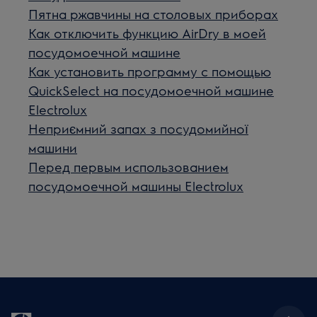
Пятна ржавчины на столовых приборах
Как отключить функцию AirDry в моей
посудомоечной машине
Как установить программу с помощью
QuickSelect на посудомоечной машине
Electrolux
Неприємний запах з посудомийної
машини
Перед первым использованием
посудомоечной машины Electrolux