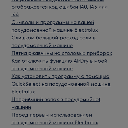
отображается код ошибки i40, i43 или
i44
Символы и программы на вашей
посудомоечной машине Electrolux
Слишком большой расход соли в
посудомоечной машине
Пятна ржавчины на столовых приборах
Как отключить функцию AirDry в моей
посудомоечной машине
Как установить программу с помощью
QuickSelect на посудомоечной машине
Electrolux
Неприємний запах з посудомийної
машини
Перед первым использованием
посудомоечной машины Electrolux