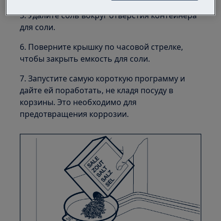
5. Удалите соль вокруг отверстия контейнера
для соли.
6. Поверните крышку по часовой стрелке,
чтобы закрыть емкость для соли.
7. Запустите самую короткую программу и
дайте ей поработать, не кладя посуду в
корзины. Это необходимо для
предотвращения коррозии.