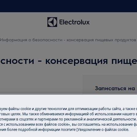
Информация о безопасности - консервация пищевых продуктов
сности - консервация пище
Записаться на
Вам нужен ремон
удовольствием в
уем файлы cookie и другие технологии для оптимизации работы сайта, а также
сертифицированы
говых целях. Мы также обмениваемся информацией об использовании нашего в
тнерами в соцсетях и партнерами по рекламной и аналитической деятельности
оригинальные за
сности вашего изделия перед
ся с использованием всех файлов cookie», вы соглашаетесь на использование фа
предлагаем ремо
ния более подробной информации посетите [Уведомление о файлах cookie.
вающих работ.