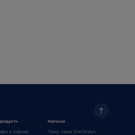
продукти
Магазин
афа з парою
Чому саме Electrolux