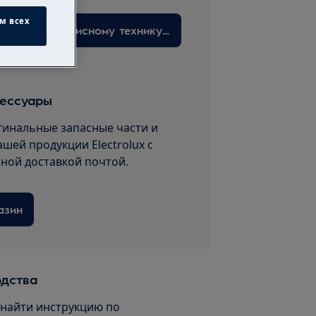
м всех
Запишитесь на прием к сервисному технику здесь
сессуары
гинальные запасные части и
ашей продукции Electrolux с
пной доставкой почтой.
азин
одства
 найти инструкцию по