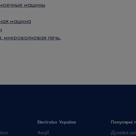
омоечные машины
ная машина
и
, микроволновая печь,
Electrolux Україна
Популярні 
olux
Акції
Духова ш