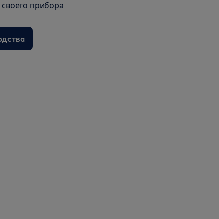
я своего прибора
одства