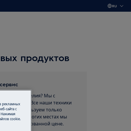
RU
вых продуктов
 сервис
т вашего изделия? Мы с
ам поможем. Все наши техники
 в рекламных
, и мы используем только
еб-сайта с
. Нажимая
пчасти. Во многих местах мы
йлов cookie.
нт по фиксированной цене.