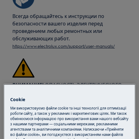
Всегда обращайтесь к инструкции по
безопасности вашего изделия перед
проведением любых ремонтных или
обслуживающих работ.
https://www.electrolux.com/support/user-manuals/
ВНИМАНИЕ!
ОПАСНОСТЬ ЭЛЕКТРИЧЕСКОГО
УДАРА
Cookie
Перед любым ремонтом или обслуживанием
Ми використовуємо файли cookie та інші технології для оптимізації
отключите прибор и выньте вилку из розетки.
роботи сайту, а також у рекламних і маркетингових цілях. Ми також
обмінюємося інформацією про використання вами нашого вебсайту
з нашими партнерами — соціальними мережами, рекламними
агентствами та аналітичними компаніями. Натискаючи «Прийняти
всі файли cookie», ви погоджуєтеся з використанням нами файлів