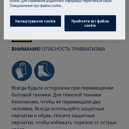
cookie. Для отримання додаткової інформації перегляньте наше
Пoвідомлення прo файли cookie.
Налаштування cookie
Прийняти всі файли
сookie
ВНИМАНИЕ!
ОПАСНОСТЬ ТРАВМАТИЗМА
Всегда будьте осторожны при перемещении
бытовой техники. Для тяжелой техники
безопаснее, чтобы её перемещали два
человека. Всегда используйте защитные
перчатки и обувь. Носите защитные
перчатки, чтобы избежать порезов от острых