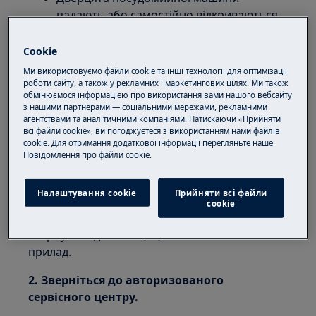
падають або самостійно відкриваються.
Застосовується для:
Cookie
вбудованої посудомийної машини
Ми використовуємо файли cookie та інші технології для оптимізації
роботи сайту, а також у рекламних і маркетингових цілях. Ми також
окремо стоячої посудомийної машини
обмінюємося інформацією про використання вами нашого вебсайту
з нашими партнерами — соціальними мережами, рекламними
Рішення:
агентствами та аналітичними компаніями. Натискаючи «Прийняти
всі файли cookie», ви погоджуєтеся з використанням нами файлів
1. Зверніться до особи, що встановлювала
cookie. Для отримання додаткової інформації перегляньте наше
прилад.
Пoвідомлення прo файли cookie.
Якщо вбудовану посудомийну машину було
Налаштування cookie
Прийняти всі файли
встановлено нещодавно, панель дверцят
сookie
може бути занадто важка. Ми рекомендуємо
звернутися до особи, що встановлювала
прилад.
2. Зверніться до авторизованого
сервісного центру.