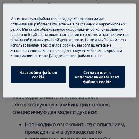
означает, что была активирована блокировка
запуска, также известная как детская
Мы используем файлы cookie и другие технологии для
блокировка.
оптимизации работы сайта, а также в рекламных и маркетинговых
целях. Мы также обмениваемся информацией об использовании
Ця функція безпеки має ключове значення
нашего веб-сайта с нашими партнерами в соцсетях и партнерами по
для забезпечення безпеки на кухні, особливо
рекламной и аналитической деятельности. Нажимая «Согласиться с
использованием всех файлов cookie», вы соглашаетесь на
при наявності допитливих малюків. Це
использование файлов cookie. Для получения более подробной
продумане рішення, яке має на меті запобігти
информации посетите [Уведомление о файлах cookie.
випадковому включенню приладу, що могло б
призвести до небажаних наслідків.
Настройки файлов
Согласиться с
cookie
использованием всех
Чтобы снять блокировку и снова
файлов cookie
использовать духовку без ограничений,
необходимо найти и использовать
соответствующую комбинацию кнопок,
специфичную для модели духовки:
Необходимо ознакомиться с описанием,
приведенным в руководстве по