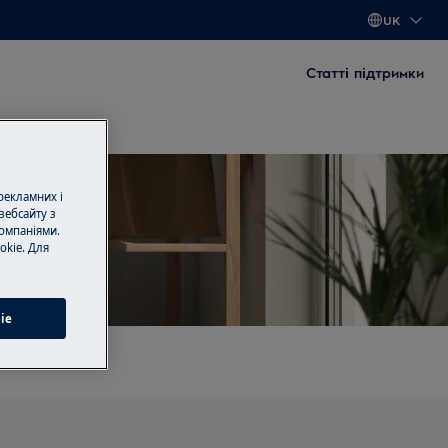
UK
Статті підтримки
 рекламних і
вебсайту з
омпаніями.
okie. Для
одягу
ie