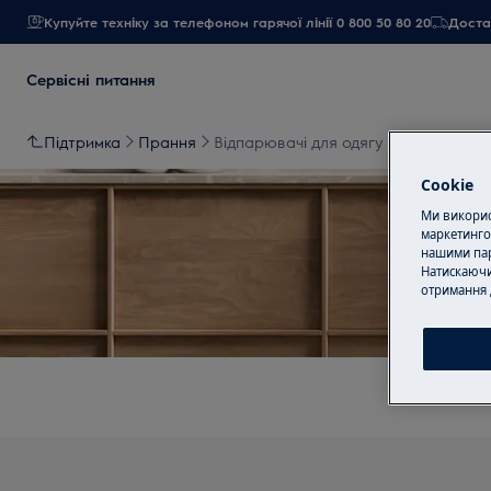
Купуйте техніку за телефоном гарячої лінії 0 800 50 80 20
Достав
Сервісні питання
Підтримка
Прання
Відпарювачі для одягу
Cookie
Ми використ
маркетинго
нашими пар
Натискаючи
Підт
отримання 