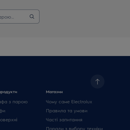
продукти
Магазин
афа з парою
Чому саме Electrolux
фи
Правила та умови
поверхні
Часті запитання
Поради з вибору техніки