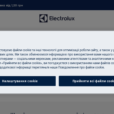
ка від 1,20 грн
овуємо файли cookie та інші технології для оптимізації роботи сайту, а також у
вих цілях. Ми також обмінюємося інформацією про використання вами нашого 
тнерами — соціальними мережами, рекламними агентствами та аналітичними к
 «Прийняти всі файли cookie», ви погоджуєтеся з використанням нами файлів co
римка для Відпарювачі для 
додаткової інформації перегляньте наше Пoвідомлення прo файли cookie.
Налаштування cookie
Прийняти всі файли сook