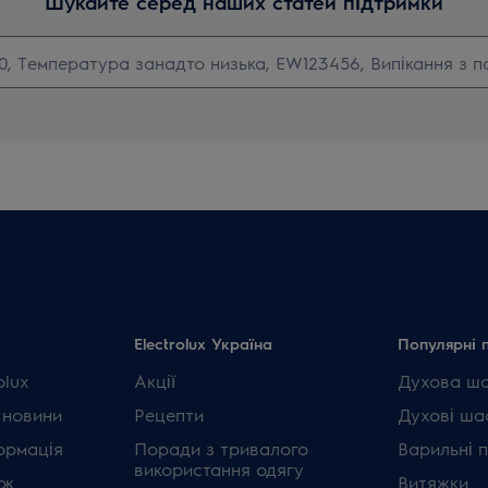
Шукайте серед наших статей підтримки
Electrolux Україна
Популярні 
olux
Акції
Духова ш
 новини
Рецепти
Духові ша
ормація
Поради з тривалого
Варильні 
використання одягу
ок
Витяжки