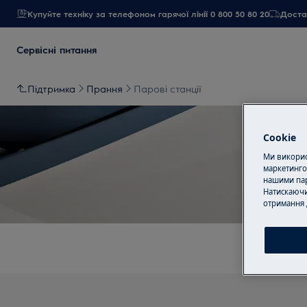
Купуйте техніку за телефоном гарячої лінії 0 800 50 80 20
Достав
Сервісні питання
Підтримка
Прання
Парові станції
Cookie
Ми використ
маркетинго
нашими пар
Натискаючи
отримання 