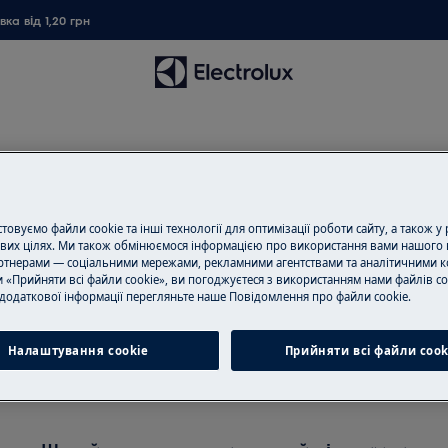
ка від 1,20 грн
овуємо файли cookie та інші технології для оптимізації роботи сайту, а також у
вих цілях. Ми також обмінюємося інформацією про використання вами нашого 
тнерами — соціальними мережами, рекламними агентствами та аналітичними к
Підтримка для Парові станці
 «Прийняти всі файли cookie», ви погоджуєтеся з використанням нами файлів co
додаткової інформації перегляньте наше Пoвідомлення прo файли cookie.
Налаштування cookie
Прийняти всі файли сook