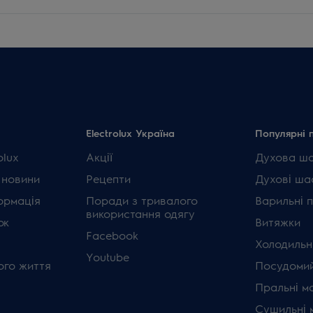
Electrolux Україна
Популярні 
olux
Акції
Духова ш
 новини
Рецепти
Духові ша
ормація
Поради з тривалого
Варильні 
використання одягу
ок
Витяжки
Facebook
Холодильн
Youtube
ого життя
Посудомий
Пральні м
Сушильні 