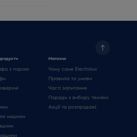
продукти
Магазин
афа з парою
Чому саме Electrolux
фи
Правила та умови
поверхні
Часті запитання
Поради з вибору техніки
ики
Акції та розпродажі
ні машини
ашини
машини