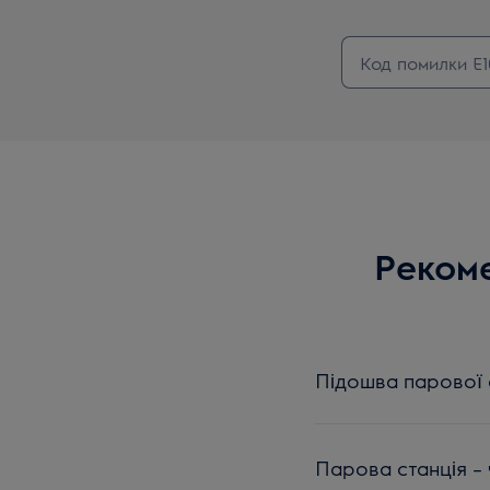
Рекоме
Підошва парової с
Парова станція – 