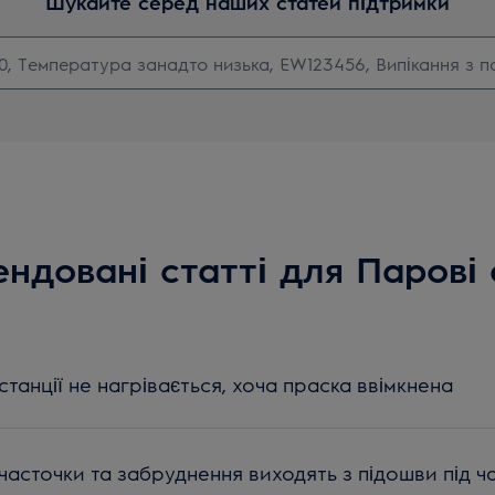
Шукайте серед наших статей підтримки
ндовані статті для Парові 
танції не нагрівається, хоча праска ввімкнена
часточки та забруднення виходять з підошви під 