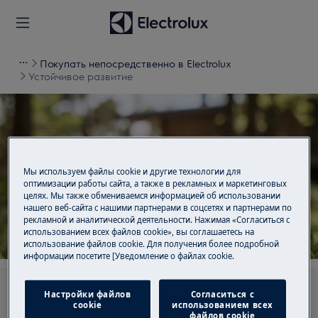
Покупать непосредственно в Electrolux
Устойчивое развитие
Поддержка для
Мы используем файлы cookie и другие технологии для
оптимизации работы сайта, а также в рекламных и маркетинговых
Устойчивое развитие
целях. Мы также обмениваемся информацией об использовании
нашего веб-сайта с нашими партнерами в соцсетях и партнерами по
рекламной и аналитической деятельности. Нажимая «Согласиться с
использованием всех файлов cookie», вы соглашаетесь на
использование файлов cookie. Для получения более подробной
информации посетите [Уведомление о файлах cookie.
Ищите среди наших статей поддержки
Настройки файлов
Согласиться с
cookie
использованием всех
файлов cookie