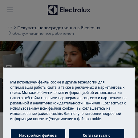
Покупать непосредственно в Electrolux
обслуживание потребителей
Поддержка для
обслуживание
Мы используем файлы cookie и другие технологии для
потребителей
оптимизации работы сайта, а также в рекламных и маркетинговых
целях. Мы также обмениваемся информацией об использовании
нашего веб-сайта с нашими партнерами в соцсетях и партнерами по
рекламной и аналитической деятельности. Нажимая «Согласиться с
использованием всех файлов cookie», вы соглашаетесь на
использование файлов cookie. Для получения более подробной
информации посетите [Уведомление о файлах cookie.
Ищите среди наших статей поддержки
Настройки файлов
Согласиться с