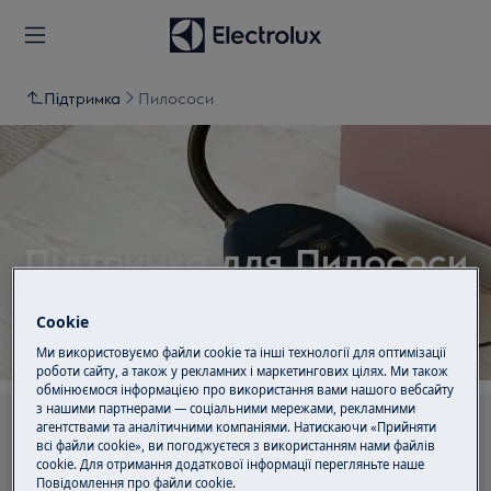
Підтримка
Пилососи
Підтримка для Пилососи
Cookie
Ми використовуємо файли cookie та інші технології для оптимізації
роботи сайту, а також у рекламних і маркетингових цілях. Ми також
обмінюємося інформацією про використання вами нашого вебсайту
з нашими партнерами — соціальними мережами, рекламними
агентствами та аналітичними компаніями. Натискаючи «Прийняти
Шукайте серед наших статей підтримки
всі файли cookie», ви погоджуєтеся з використанням нами файлів
cookie. Для отримання додаткової інформації перегляньте наше
Пoвідомлення прo файли cookie.