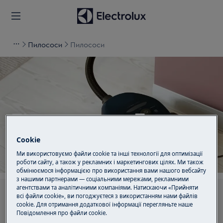
Пилососи
Пилососи
Підтримка для Пилососи
Cookie
Ми використовуємо файли cookie та інші технології для оптимізації
роботи сайту, а також у рекламних і маркетингових цілях. Ми також
обмінюємося інформацією про використання вами нашого вебсайту
з нашими партнерами — соціальними мережами, рекламними
агентствами та аналітичними компаніями. Натискаючи «Прийняти
Шукайте серед наших статей підтримки
всі файли cookie», ви погоджуєтеся з використанням нами файлів
cookie. Для отримання додаткової інформації перегляньте наше
Пoвідомлення прo файли cookie.