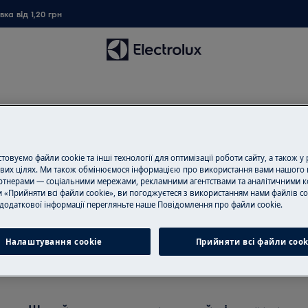
ка від 1,20 грн
овуємо файли cookie та інші технології для оптимізації роботи сайту, а також у
вих цілях. Ми також обмінюємося інформацією про використання вами нашого 
Підтримка для Миття посуд
тнерами — соціальними мережами, рекламними агентствами та аналітичними к
 «Прийняти всі файли cookie», ви погоджуєтеся з використанням нами файлів co
додаткової інформації перегляньте наше Пoвідомлення прo файли cookie.
Налаштування cookie
Прийняти всі файли сook