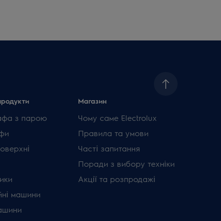
продукти
Магазин
афа з парою
Чому саме Electrolux
фи
Правила та умови
поверхні
Часті запитання
Поради з вибору техніки
ики
Акції та розпродажі
ні машини
ашини