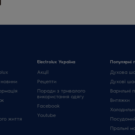
Electrolux Україна
Популярні 
olux
Акції
Духова ш
 новини
Рецепти
Духові ша
ормація
Поради з тривалого
Варильні 
використання одягу
ок
Витяжки
Facebook
Холодильн
Youtube
ого життя
Посудомий
Пральні м