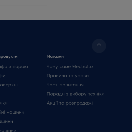
продукти
Магазин
афа з парою
Чому саме Electrolux
фи
Правила та умови
поверхні
Часті запитання
Поради з вибору техніки
ики
Акції та розпродажі
ні машини
ашини
машини