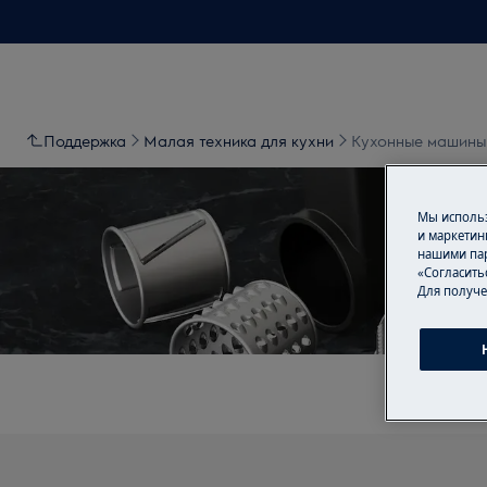
Поддержка
Малая техника для кухни
Кухонные машины
Мы использ
и маркетин
нашими пар
«Согласить
По
Для получе