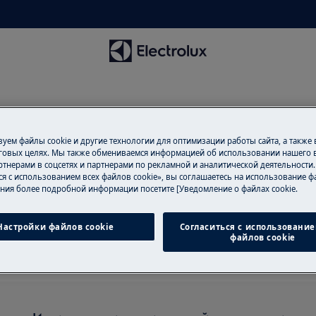
уем файлы cookie и другие технологии для оптимизации работы сайта, а также
говых целях. Мы также обмениваемся информацией об использовании нашего в
тнерами в соцсетях и партнерами по рекламной и аналитической деятельности
ся с использованием всех файлов cookie», вы соглашаетесь на использование фа
ддержка для Кухонные маш
ния более подробной информации посетите [Уведомление о файлах cookie.
Настройки файлов cookie
Согласиться с использование
файлов cookie