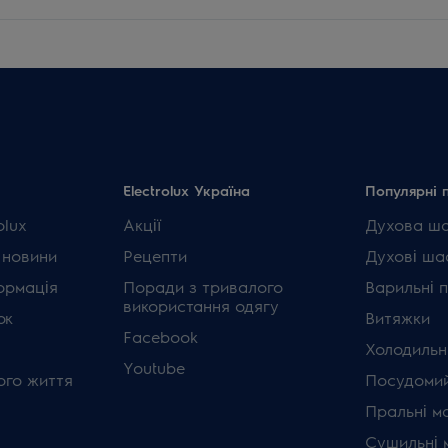
Electrolux Україна
Популярні 
olux
Акції
Духова ш
 новини
Рецепти
Духові ша
ормація
Поради з тривалого
Варильні 
використання одягу
ок
Витяжки
Facebook
Холодильн
Youtube
ого життя
Посудомий
Пральні м
Сушильні 