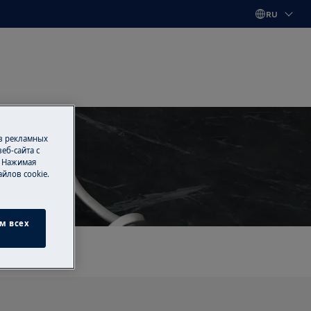
RU
 в рекламных
еб-сайта с
. Нажимая
йлов cookie.
ины
м всех