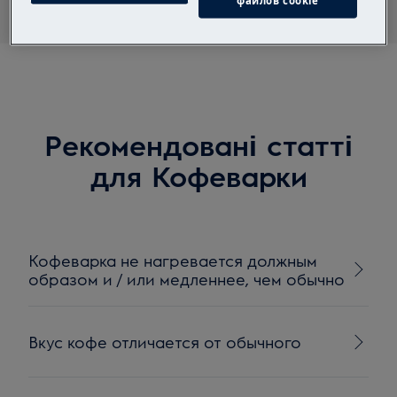
файлов cookie
Рекомендовані статті
для Кофеварки
Кофеварка не нагревается должным
образом и / или медленнее, чем обычно
Вкус кофе отличается от обычного