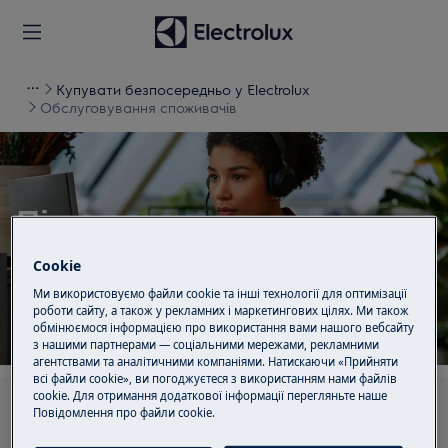
Купувати безпосередньо у Electrolux
Обслуговування споживачів
Підтримка для
Обслуговування
Cookie
споживачів
Ми використовуємо файли cookie та інші технології для оптимізації
роботи сайту, а також у рекламних і маркетингових цілях. Ми також
обмінюємося інформацією про використання вами нашого вебсайту
з нашими партнерами — соціальними мережами, рекламними
агентствами та аналітичними компаніями. Натискаючи «Прийняти
всі файли cookie», ви погоджуєтеся з використанням нами файлів
cookie. Для отримання додаткової інформації перегляньте наше
Шукайте серед наших статей підтримки
Пoвідомлення прo файли cookie.