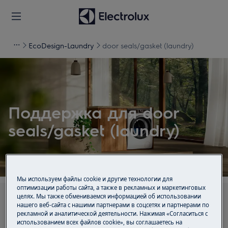
EcoDesign-Laundry
door seals/gasket (laundry)
Поддержка для door
seals/gasket (laundry)
Мы используем файлы cookie и другие технологии для
оптимизации работы сайта, а также в рекламных и маркетинговых
целях. Мы также обмениваемся информацией об использовании
Ищите среди наших статей поддержки
нашего веб-сайта с нашими партнерами в соцсетях и партнерами по
рекламной и аналитической деятельности. Нажимая «Согласиться с
использованием всех файлов cookie», вы соглашаетесь на