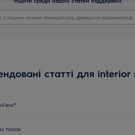
Ищите среди наших статей поддержки
ндовані статті для interior 
nView®
х полок