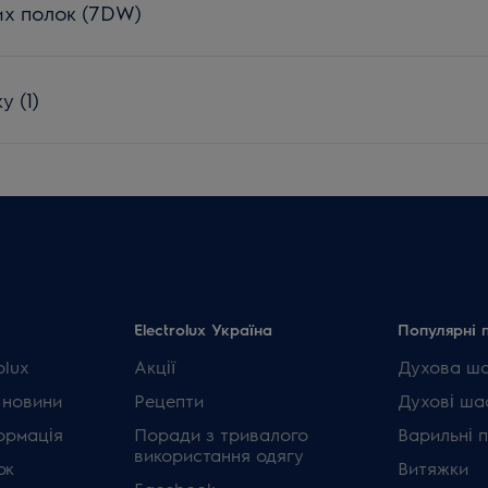
х полок (7DW)
у (1)
Electrolux Україна
Популярні 
olux
Акції
Духова ш
 новини
Рецепти
Духові ша
ормація
Поради з тривалого
Варильні 
використання одягу
ок
Витяжки