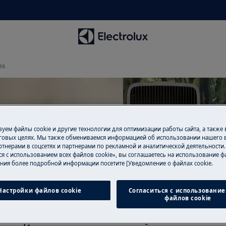
es
уем файлы cookie и другие технологии для оптимизации работы сайта, а также
оддержка для interior shelv
говых целях. Мы также обмениваемся информацией об использовании нашего в
тнерами в соцсетях и партнерами по рекламной и аналитической деятельности
ся с использованием всех файлов cookie», вы соглашаетесь на использование фа
ния более подробной информации посетите [Уведомление о файлах cookie.
Настройки файлов cookie
Согласиться с использование
файлов cookie