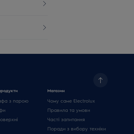
продукти
Магазин
афа з парою
Чому саме Electrolux
фи
Правила та умови
поверхні
Часті запитання
Поради з вибору техніки