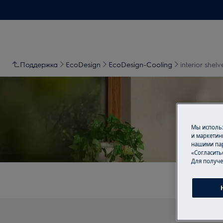
Поддержка
EcoDesign
EcoDesign-Cooling
interior shelv
Мы использ
П
и маркетин
нашими пар
«Согласить
Для получе