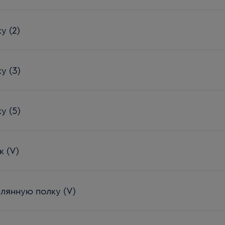
у (2)
у (3)
у (5)
к (V)
клянную полку (V)