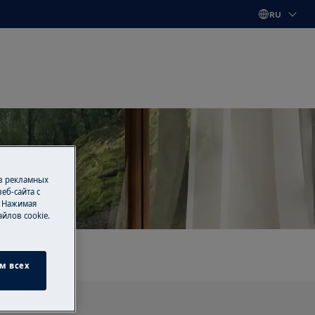
RU
 в рекламных
es
еб-сайта с
. Нажимая
йлов cookie.
м всех