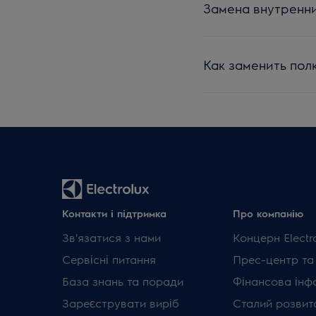
Замена внутренни
Как заменить полк
Контакти і підтримка
Про компанію
Зв'язатися з нами
Концерн Electr
Сервісні питання
Прес-центр та
База знань та поради
Фінансова інф
Зареєструвати виріб
Сталий розвит